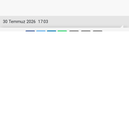
30 Temmuz 2026
17:03
Toyota Otomotiv Sanayi Türkiye
Üretime Ara Veriyor
Toyota Otomotiv Sanayi Türkiye, Sakarya
fabrikasında 3-17 Ağustos tarihleri arasında planlı
bakım, revizyon ve modernizasyon çalışmaları
nedeniyle üretime geçici olarak ara verecek.
Toyota Otomotiv Sanayi Türkiye (TMMT), Sakarya’daki