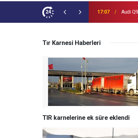
ımına NEOPLAN Skyliner Ekledi
24
17:07
Audi Q9
Tır Karnesi Haberleri
TIR karnelerine ek süre eklendi