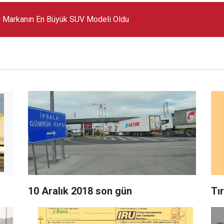
 Markanın En Büyük SUV Modeli Oldu
10 Aralık 2018 son gün
Tır