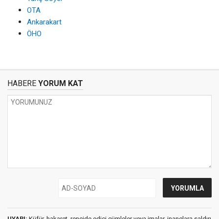
OTA
Ankarakart
ÖHO
HABERE
YORUM KAT
UYARI:
Küfür, hakaret, rencide edici cümleler veya imalar, inançlara saldırı