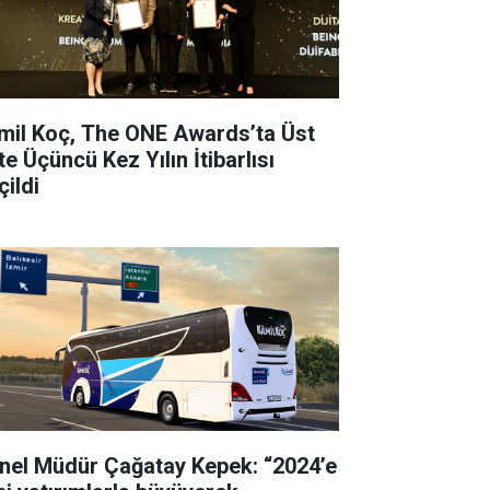
mil Koç, The ONE Awards’ta Üst
e Üçüncü Kez Yılın İtibarlısı
çildi
nel Müdür Çağatay Kepek: “2024’e