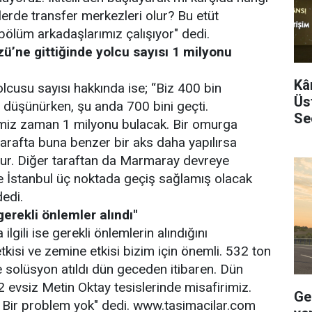
erde transfer merkezleri olur? Bu etüt
ölüm arkadaşlarımız çalışıyor" dedi.
ü’ne gittiğinde yolcu sayısı 1 milyonu
Kâ
cusu sayısı hakkında ise; “Biz 400 bin
Üst
düşünürken, şu anda 700 bini geçti.
Se
ğimiz zaman 1 milyonu bulacak. Bir omurga
tarafta buna benzer bir aks daha yapılırsa
lur. Diğer taraftan da Marmaray devreye
 İstanbul üç noktada geçiş sağlamış olacak
edi.
 gerekli önlemler alındı"
ilgili ise gerekli önlemlerin alındığını
tkisi ve zemine etkisi bizim için önemli. 532 ton
 solüsyon atıldı dün geceden itibaren. Dün
 evsiz Metin Oktay tesislerinde misafirimiz.
Ge
. Bir problem yok" dedi. www.tasimacilar.com