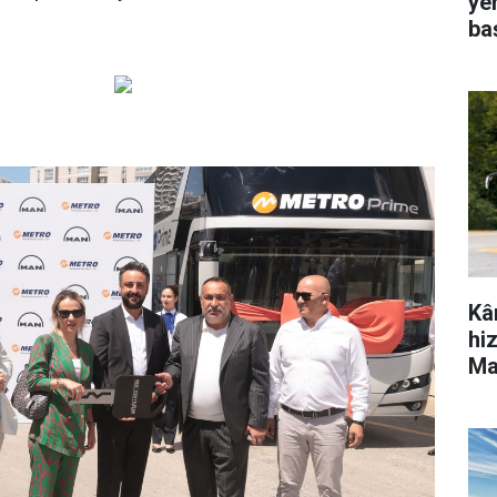
ye
ba
Kâ
hi
Ma