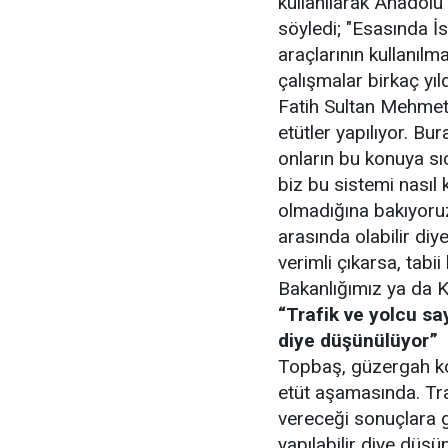
kullanılarak Anadolu
söyledi; "Esasında İ
araçlarının kullanıl
çalışmalar birkaç yı
Fatih Sultan Mehmet
etütler yapılıyor. B
onların bu konuya sı
biz bu sistemi nasıl k
olmadığına bakıyoruz
arasında olabilir di
verimli çıkarsa, tabi
Bakanlığımız ya da K
“Trafik ve yolcu sa
diye düşünülüyor”
Topbaş, güzergah ko
etüt aşamasında. Traf
vereceği sonuçlara g
yapılabilir diye düşü