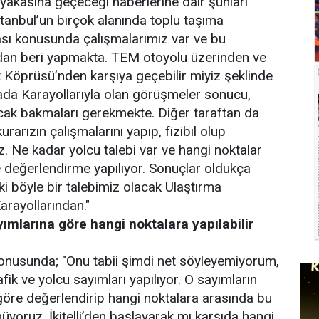
 yakasına geçeceği haberlerine dair şunları
stanbul’un birçok alanında toplu taşıma
ması konusunda çalışmalarımız var ve bu
ldan beri yapmakta. TEM otoyolu üzerinden ve
 Köprüsü’nden karşıya geçebilir miyiz şeklinde
urada Karayollarıyla olan görüşmeler sonucu,
cak bakmaları gerekmekte. Diğer taraftan da
urarızın çalışmalarını yapıp, fizibıl olup
. Ne kadar yolcu talebi var ve hangi noktalar
ye değerlendirme yapılıyor. Sonuçlar oldukça
i ki böyle bir talebimiz olacak Ulaştırma
arayollarından."
yımlarına göre hangi noktalara yapılabilir
nusunda; "Onu tabii şimdi net söyleyemiyorum,
ik ve yolcu sayımları yapılıyor. O sayımların
öre değerlendirip hangi noktalara arasında bu
nüyoruz. İkitelli’den başlayarak mı karşıda hangi