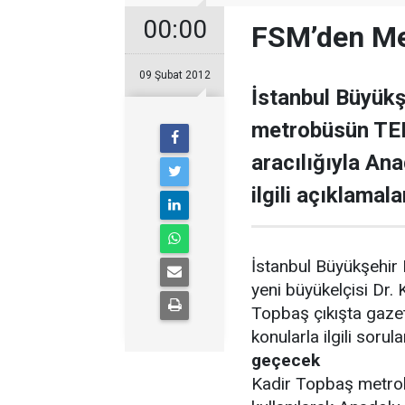
00:00
FSM’den Me
09 Şubat 2012
İstanbul Büyükş
metrobüsün TEM
aracılığıyla An
ilgili açıklamal
İstanbul Büyükşehir
yeni büyükelçisi Dr.
Topbaş çıkışta gaze
konularla ilgili sorula
geçecek
Kadir Topbaş metro