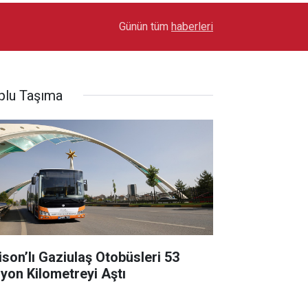
17:03
Toyota Otomotiv Sanayi Türkiye Üretime Ara Ver
Günün tüm
haberleri
plu Taşıma
lison’lı Gaziulaş Otobüsleri 53
lyon Kilometreyi Aştı