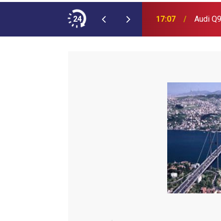
ımına NEOPLAN Skyliner Ekledi
24
17:07
Audi Q9