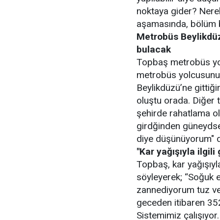
noktaya gider? Nerel
aşamasında, bölüm b
Metrobüs Beylikdüz
bulacak
Topbaş metrobüs yol
metrobüs yolcusunu 
Beylikdüzü’ne gitti
oluştu orada. Diğer 
şehirde rahatlama o
girdğinden güneydse
diye düşünüyorum" d
"Kar yağışıyla ilgili
Topbaş, kar yağışıyla 
söyleyerek; “Soğuk e
zannediyorum tuz ve
geceden itibaren 352
Sistemimiz çalışıyor