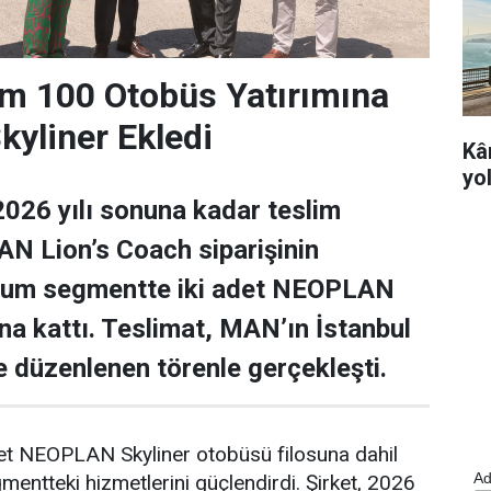
m 100 Otobüs Yatırımına
yliner Ekledi
Kâ
yo
026 yılı sonuna kadar teslim
N Lion’s Coach siparişinin
ium segmentte iki adet NEOPLAN
una kattı. Teslimat, MAN’ın İstanbul
de düzenlenen törenle gerçekleşti.
det NEOPLAN Skyliner otobüsü filosuna dahil
Ad
ntteki hizmetlerini güçlendirdi. Şirket, 2026