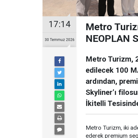
17:14
Metro Turiz
NEOPLAN Sk
30 Temmuz 2026
Metro Turizm, 2
edilecek 100 MA
ardından, prem
Skyliner’ı filos
İkitelli Tesisin
Metro Turizm, iki a
ederek premium segme