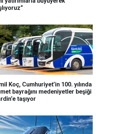
ni yatırımlarla büyüyerek
şlıyoruz”
mil Koç, Cumhuriyet’in 100. yılında
zmet bayrağını medeniyetler beşiği
rdin’e taşıyor