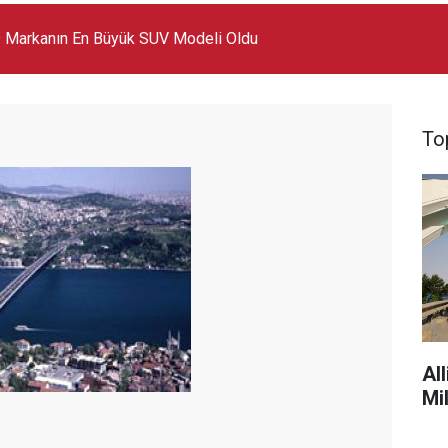
 Markanın En Büyük SUV Modeli Oldu
To
Al
Mi