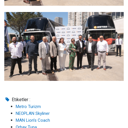
Etiketler :
Metro Turizm
NEOPLAN Skyliner
MAN Lion’s Coach
Orbay Tuna