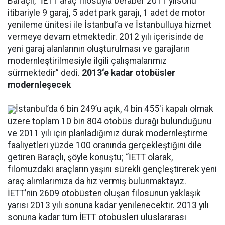
Baraçlı, “İETT araç filosuyla beraber 2011 yılsonu
itibariyle 9 garaj, 5 adet park garajı, 1 adet de motor
yenileme ünitesi ile İstanbul’a ve İstanbulluya hizmet
vermeye devam etmektedir. 2012 yılı içerisinde de
yeni garaj alanlarının oluşturulması ve garajların
modernleştirilmesiyle ilgili çalışmalarımız
sürmektedir” dedi.
2013‘e kadar otobüsler
modernleşecek
İstanbul’da 6 bin 249’u açık, 4 bin 455'i kapalı olmak
üzere toplam 10 bin 804 otobüs durağı bulunduğunu
ve 2011 yılı için planladığımız durak modernleştirme
faaliyetleri yüzde 100 oranında gerçekleştiğini dile
getiren Baraçlı, şöyle konuştu; “İETT olarak,
filomuzdaki araçların yaşını sürekli gençleştirerek yeni
araç alımlarımıza da hız vermiş bulunmaktayız.
İETT’nin 2609 otobüsten oluşan filosunun yaklaşık
yarısı 2013 yılı sonuna kadar yenilenecektir. 2013 yılı
sonuna kadar tüm İETT otobüsleri uluslararası