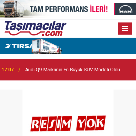
17:07
Audi Q9 Markanın En Büyük SUV Modeli Oldu