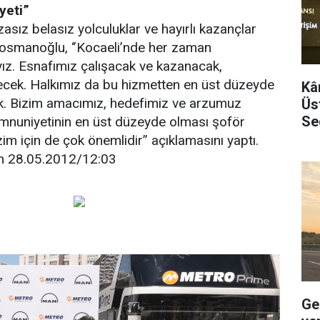
yeti”
asız belasız yolculuklar ve hayırlı kazançlar
osmanoğlu, ‘’Kocaeli’nde her zaman
ız. Esnafımız çalışacak ve kazanacak,
ecek. Halkımız da bu hizmetten en üst düzeyde
Kâ
. Bizim amacımız, hedefimiz ve arzumuz
Üst
Se
nuniyetinin en üst düzeyde olması şoför
zim için de çok önemlidir’’ açıklamasını yaptı.
m 28.05.2012/12:03
Ge