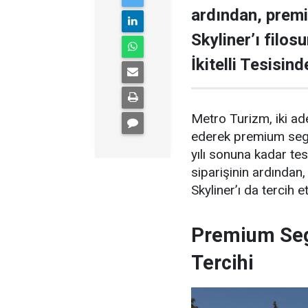
ardından, prem
Skyliner’ı filos
İkitelli Tesisin
Metro Turizm, iki a
ederek premium segme
yılı sonuna kadar t
siparişinin ardında
Skyliner’ı da tercih et
Premium Se
Tercihi