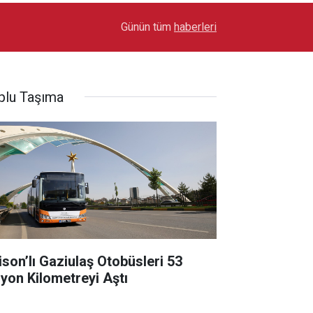
17:03
Toyota Otomotiv Sanayi Türkiye Üretime Ara Ver
Günün tüm
haberleri
plu Taşıma
lison’lı Gaziulaş Otobüsleri 53
lyon Kilometreyi Aştı