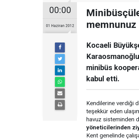
00:00
Minibüsçüle
memnunuz
01 Haziran 2012
Kocaeli Büyükşe
Karaosmanoğlu,
minibüs kooperat
kabul etti.
Kendilerine verdiği
teşekkür eden ulaşım 
havuz sisteminden du
yöneticilerinden zi
Kent genelinde çalış