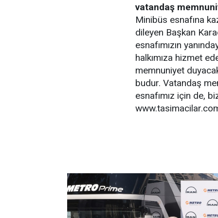
vatandaş memnuni
Minibüs esnafına kaz
dileyen Başkan Kara
esnafımızın yanınday
halkımıza hizmet ed
memnuniyet duyacak
budur. Vatandaş mem
esnafımız için de, bi
www.tasimacilar.co