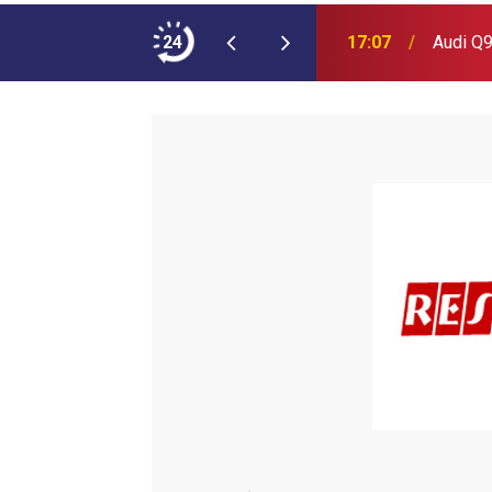
ımına NEOPLAN Skyliner Ekledi
24
17:07
Audi Q9