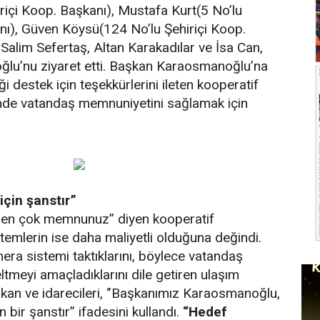
riçi Koop. Başkanı), Mustafa Kurt(5 No’lu
nı), Güven Köysü(124 No’lu Şehiriçi Koop.
 Salim Sefertaş, Altan Karakadılar ve İsa Can,
u’nu ziyaret etti. Başkan Karaosmanoğlu’na
i destek için teşekkürlerini ileten kooperatif
i’nde vatandaş memnuniyetini sağlamak için
çin şanstır”
nden çok memnunuz’’ diyen kooperatif
istemlerin ise daha maliyetli olduğuna değindi.
era sistemi taktıklarını, böylece vatandaş
tmeyi amaçladıklarını dile getiren ulaşım
şkan ve idarecileri, ‘’Başkanımız Karaosmanoğlu,
 bir şanstır’’ ifadesini kullandı.
“Hedef