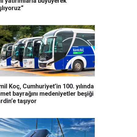
ni yatırımlarla büyüyerek
şlıyoruz”
mil Koç, Cumhuriyet’in 100. yılında
zmet bayrağını medeniyetler beşiği
rdin’e taşıyor