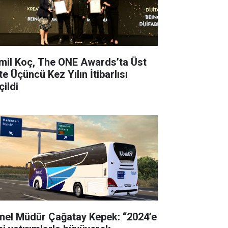
mil Koç, The ONE Awards’ta Üst
e Üçüncü Kez Yılın İtibarlısı
çildi
nel Müdür Çağatay Kepek: “2024’e