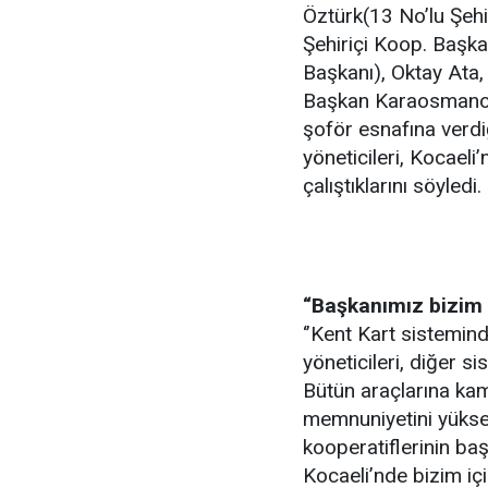
Öztürk(13 No’lu Şehi
Şehiriçi Koop. Başka
Başkanı), Oktay Ata,
Başkan Karaosmanoğl
şoför esnafına verdiğ
yöneticileri, Kocael
çalıştıklarını söyledi.
“Başkanımız bizim i
‘’Kent Kart sistemi
yöneticileri, diğer s
Bütün araçlarına kam
memnuniyetini yüksel
kooperatiflerinin ba
Kocaeli’nde bizim için