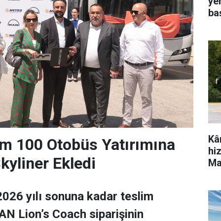
ye
ba
Kâ
m 100 Otobüs Yatırımına
hi
yliner Ekledi
Ma
026 yılı sonuna kadar teslim
N Lion’s Coach siparişinin