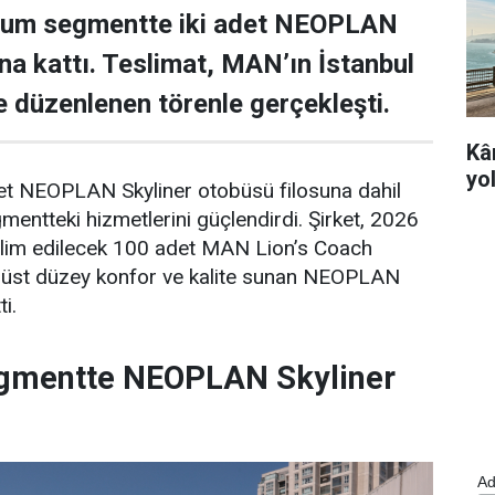
ium segmentte iki adet NEOPLAN
una kattı. Teslimat, MAN’ın İstanbul
de düzenlenen törenle gerçekleşti.
Kâ
yo
det NEOPLAN Skyliner otobüsü filosuna dahil
ntteki hizmetlerini güçlendirdi. Şirket, 2026
eslim edilecek 100 adet MAN Lion’s Coach
n, üst düzey konfor ve kalite sunan NEOPLAN
ti.
gmentte NEOPLAN Skyliner
Ad