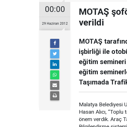
00:00
MOTAŞ şoför
verildi
29 Haziran 2012
MOTAŞ tarafınd
işbirliği ile oto
eğitim semineri
eğitim seminerl
Taşımada Trafik
Malatya Belediyesi 
Hasan Alıcı, “Toplu 
önem verdik. Araç Tak
Bilgilendirme sistem