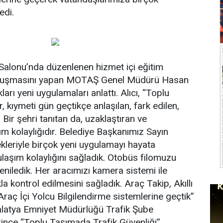
edi.
Salonu’nda düzenlenen hizmet içi eğitim
onuşmasını yapan MOTAŞ Genel Müdürü Hasan
arı yeni uygulamaları anlattı. Alıcı, “Toplu
r, kıymeti gün geçtikçe anlaşılan, fark edilen,
 Bir şehri tanıtan da, uzaklaştıran ve
ım kolaylığıdır. Belediye Başkanımız Sayın
kleriyle birçok yeni uygulamayı hayata
ulaşım kolaylığını sağladık. Otobüs filomuzu
niledik. Her aracımızı kamera sistemi ile
la kontrol edilmesini sağladık. Araç Takip, Akıllı
 Araç İçi Yolcu Bilgilendirme sistemlerine geçtik”
latya Emniyet Müdürlüğü Trafik Şube
ince “Toplu Taşımada Trafik Güvenliği”