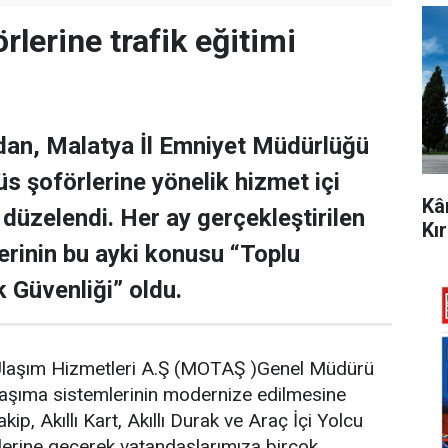
lerine trafik eğitimi
an, Malatya İl Emniyet Müdürlüğü
büs şoförlerine yönelik hizmet içi
Kâ
 düzelendi. Her ay gerçekleştirilen
Kı
erinin bu ayki konusu “Toplu
 Güvenliği” oldu.
Ulaşım Hizmetleri A.Ş (MOTAŞ )Genel Müdürü
taşıma sistemlerinin modernize edilmesine
ip, Akıllı Kart, Akıllı Durak ve Araç İçi Yolcu
lerine geçerek vatandaşlarımıza birçok