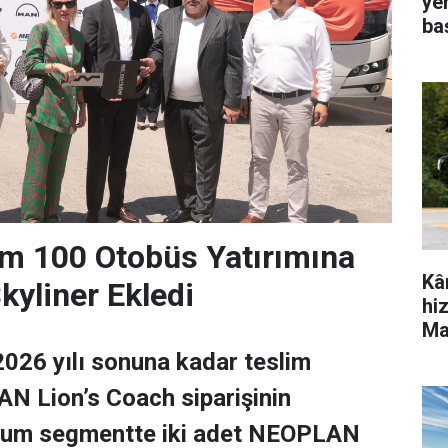
ye
ba
m 100 Otobüs Yatırımına
Kâ
yliner Ekledi
hi
Ma
026 yılı sonuna kadar teslim
N Lion’s Coach siparişinin
ium segmentte iki adet NEOPLAN