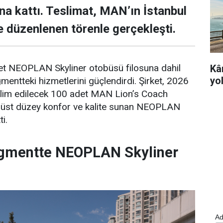
una kattı. Teslimat, MAN’ın İstanbul
de düzenlenen törenle gerçekleşti.
det NEOPLAN Skyliner otobüsü filosuna dahil
Kâ
yo
ntteki hizmetlerini güçlendirdi. Şirket, 2026
eslim edilecek 100 adet MAN Lion’s Coach
n, üst düzey konfor ve kalite sunan NEOPLAN
ti.
gmentte NEOPLAN Skyliner
Ad