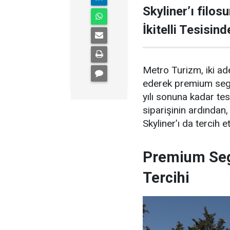
Skyliner’ı filos
İkitelli Tesisin
Metro Turizm, iki a
ederek premium segme
yılı sonuna kadar t
siparişinin ardında
Skyliner’ı da tercih et
Premium Se
Tercihi