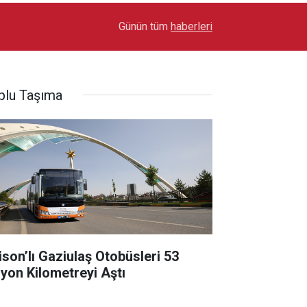
17:03
Toyota Otomotiv Sanayi Türkiye Üretime Ara Ver
Günün tüm
haberleri
plu Taşıma
lison’lı Gaziulaş Otobüsleri 53
lyon Kilometreyi Aştı