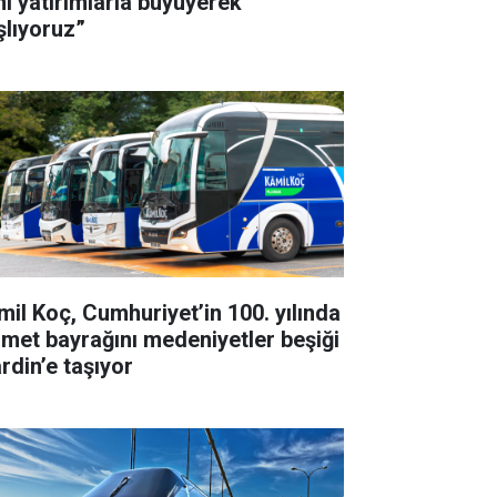
ni yatırımlarla büyüyerek
şlıyoruz”
mil Koç, Cumhuriyet’in 100. yılında
zmet bayrağını medeniyetler beşiği
rdin’e taşıyor