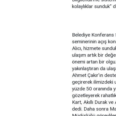
kolaylıklar sunduk” d
Belediye Konferans 
seminerinin açış k
Alıcı, hizmete sundukl
ulaşım artık bir değe
önemi artan bir olgu.
yakınlaştıran da ulaş
Ahmet Çakır’ın deste
geçirerek ilimizdeki 
yüzde 50 oranında ye
gözetleyerek rahatlık
Kart, Akıllı Durak ve
dedi. Daha sonra Ma
Müdürlüğü görevliler