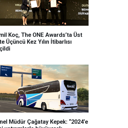
mil Koç, The ONE Awards’ta Üst
e Üçüncü Kez Yılın İtibarlısı
çildi
nel Müdür Çağatay Kepek: “2024’e