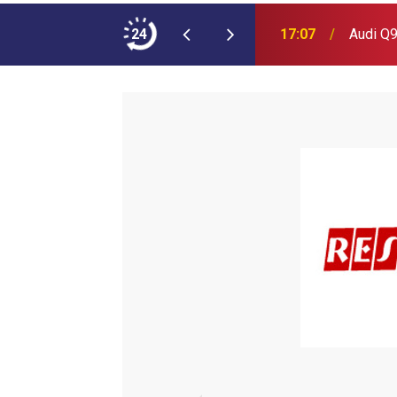
ımına NEOPLAN Skyliner Ekledi
24
17:07
Audi Q9