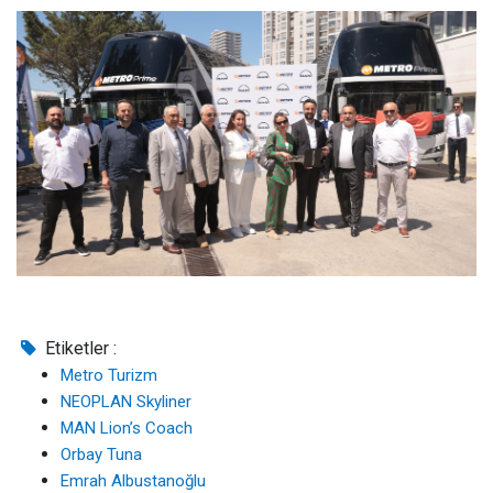
Etiketler :
Metro Turizm
NEOPLAN Skyliner
MAN Lion’s Coach
Orbay Tuna
Emrah Albustanoğlu