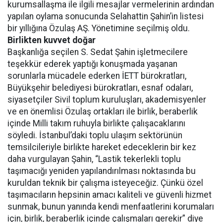
kurumsallaşma ile ilgili mesajlar vermelerinin ardından
yapılan oylama sonucunda Selahattin Şahin’in listesi
bir yıllığına Özulaş AŞ. Yönetimine seçilmiş oldu.
Birlikten kuvvet doğar
Başkanlığa seçilen S. Sedat Şahin işletmecilere
teşekkür ederek yaptığı konuşmada yaşanan
sorunlarla mücadele ederken İETT bürokratları,
Büyükşehir belediyesi bürokratları, esnaf odaları,
siyasetçiler Sivil toplum kuruluşları, akademisyenler
ve en önemlisi Özulaş ortakları ile birlik, beraberlik
içinde Milli takım ruhuyla birlikte çalışacaklarını
söyledi. İstanbul’daki toplu ulaşım sektörünün
temsilcileriyle birlikte hareket edeceklerin bir kez
daha vurgulayan Şahin, “Lastik tekerlekli toplu
taşımacığı yeniden yapılandırılması noktasında bu
kuruldan teknik bir çalışma isteyeceğiz. Çünkü özel
taşımacıların hepsinin amacı kaliteli ve güvenli hizmet
sunmak, bunun yanında kendi menfaatlerini korumaları
için, birlik, beraberlik içinde çalışmaları gerekir” diye