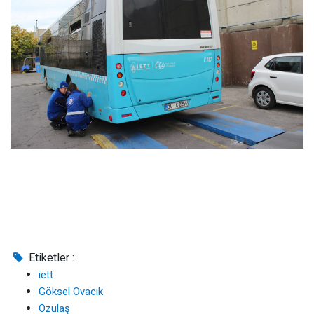
Etiketler :
iett
Göksel Ovacık
Özulaş