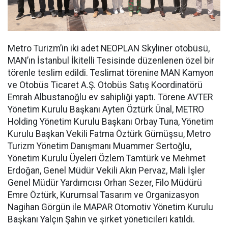
Metro Turizm’in iki adet NEOPLAN Skyliner otobüsü,
MAN’ın İstanbul İkitelli Tesisinde düzenlenen özel bir
törenle teslim edildi. Teslimat törenine MAN Kamyon
ve Otobüs Ticaret A.Ş. Otobüs Satış Koordinatörü
Emrah Albustanoğlu ev sahipliği yaptı. Törene AVTER
Yönetim Kurulu Başkanı Ayten Öztürk Ünal, METRO
Holding Yönetim Kurulu Başkanı Orbay Tuna, Yönetim
Kurulu Başkan Vekili Fatma Öztürk Gümüşsu, Metro
Turizm Yönetim Danışmanı Muammer Sertoğlu,
Yönetim Kurulu Üyeleri Özlem Tamtürk ve Mehmet
Erdoğan, Genel Müdür Vekili Akın Pervaz, Mali İşler
Genel Müdür Yardımcısı Orhan Sezer, Filo Müdürü
Emre Öztürk, Kurumsal Tasarım ve Organizasyon
Nagihan Görgün ile MAPAR Otomotiv Yönetim Kurulu
Başkanı Yalçın Şahin ve şirket yöneticileri katıldı.