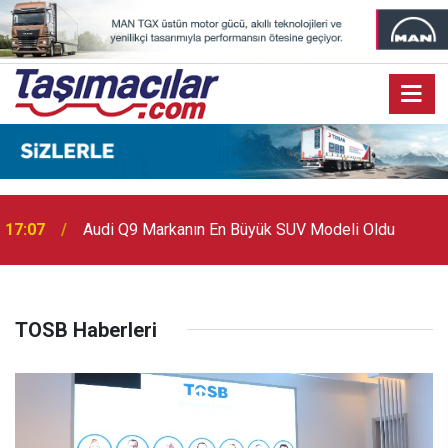
17:07
Audi Q9 Markanın En Büyük SUV Modeli Oldu
TOSB Haberleri