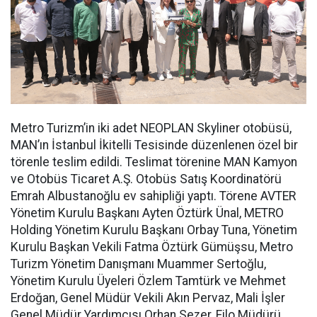
Metro Turizm’in iki adet NEOPLAN Skyliner otobüsü,
MAN’ın İstanbul İkitelli Tesisinde düzenlenen özel bir
törenle teslim edildi. Teslimat törenine MAN Kamyon
ve Otobüs Ticaret A.Ş. Otobüs Satış Koordinatörü
Emrah Albustanoğlu ev sahipliği yaptı. Törene AVTER
Yönetim Kurulu Başkanı Ayten Öztürk Ünal, METRO
Holding Yönetim Kurulu Başkanı Orbay Tuna, Yönetim
Kurulu Başkan Vekili Fatma Öztürk Gümüşsu, Metro
Turizm Yönetim Danışmanı Muammer Sertoğlu,
Yönetim Kurulu Üyeleri Özlem Tamtürk ve Mehmet
Erdoğan, Genel Müdür Vekili Akın Pervaz, Mali İşler
Genel Müdür Yardımcısı Orhan Sezer, Filo Müdürü