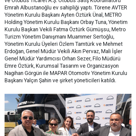
ve Otobüs Ticaret A.Ş. Otobüs Satış Koordinatörü
Emrah Albustanoğlu ev sahipliği yaptı. Törene AVTER
Yönetim Kurulu Başkanı Ayten Öztürk Ünal, METRO
Holding Yönetim Kurulu Başkanı Orbay Tuna, Yönetim
Kurulu Başkan Vekili Fatma Öztürk Gümüşsu, Metro
Turizm Yönetim Danışmanı Muammer Sertoğlu,
Yönetim Kurulu Üyeleri Özlem Tamtürk ve Mehmet
Erdoğan, Genel Müdür Vekili Akın Pervaz, Mali İşler
Genel Müdür Yardımcısı Orhan Sezer, Filo Müdürü
Emre Öztürk, Kurumsal Tasarım ve Organizasyon
Nagihan Görgün ile MAPAR Otomotiv Yönetim Kurulu
Başkanı Yalçın Şahin ve şirket yöneticileri katıldı.