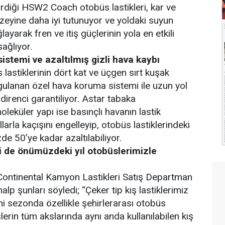
rdiği HSW2 Coach otobüs lastikleri, kar ve
üzeyine daha iyi tutunuyor ve yoldaki suyun
ayarak fren ve itiş güçlerinin yola en etkili
ağlıyor.
stemi ve azaltılmış gizli hava kaybı
stiklerinin dört kat ve üçgen sırt kuşak
ygulanan özel hava koruma sistemi ile uzun yol
renci garantiliyor. Astar tabaka
oleküler yapı ise basınçlı havanın lastik
arla kaçışını engelleyip, otobüs lastiklerindeki
zde 50’ye kadar azaltılabiliyor.
zi de önümüzdeki yıl otobüslerimizle
ak Continental Kamyon Lastikleri Satış Departman
p şunları söyledi; “Çeker tip kış lastiklerimiz
ni sezonda özellikle şehirlerarası otobüs
rin tüm akslarında aynı anda kullanılabilen kış