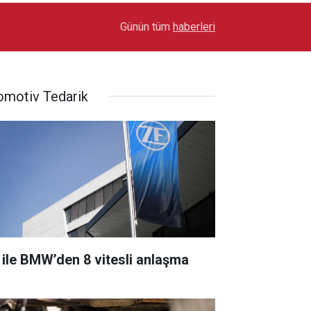
17:03
Toyota Otomotiv Sanayi Türkiye Üretime Ara Ver
Günün tüm
haberleri
omotiv Tedarik
 ile BMW’den 8 vitesli anlaşma