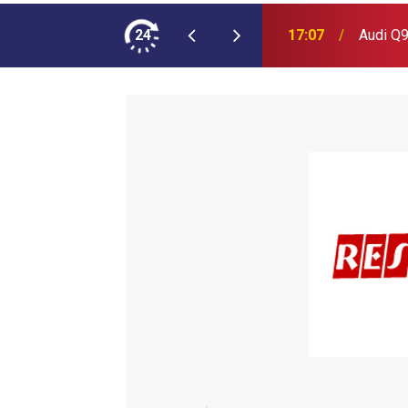
ımına NEOPLAN Skyliner Ekledi
24
17:07
Audi Q9