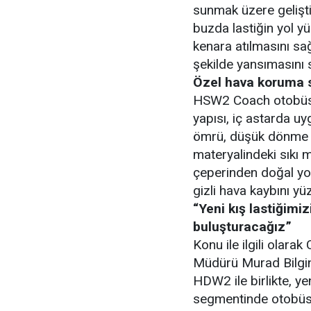
sunmak üzere gelişti
buzda lastiğin yol y
kenara atılmasını sağl
şekilde yansımasını s
Özel hava koruma si
HSW2 Coach otobüs la
yapısı, iç astarda u
ömrü, düşük dönme di
materyalindeki sıkı m
çeperinden doğal yoll
gizli hava kaybını yü
“Yeni kış lastiğimi
buluşturacağız”
Konu ile ilgili olar
Müdürü Murad Bilginal
HDW2 ile birlikte, ye
segmentinde otobüsle