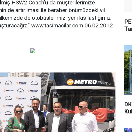
tirilmiş HSW2 Coach’u da müşterilerimize
in de artırılması ile beraber önümüzdeki yıl
lkemizde de otobüslerimizi yeni kış lastiğimiz
PE
şturacağız.” www.tasimacilar.com 06.02.2012
Tan
DK
Ku