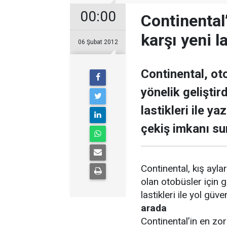
00:00
Continental’
karşı yeni l
06 Şubat 2012
Continental, oto
yönelik gelişti
lastikleri ile y
çekiş imkanı su
Continental, kış ayl
olan otobüsler için 
lastikleri ile yol güven
arada
Continental’in en zo