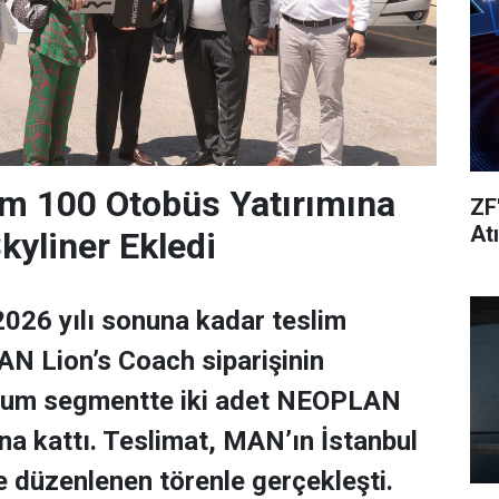
m 100 Otobüs Yatırımına
ZF
At
yliner Ekledi
026 yılı sonuna kadar teslim
N Lion’s Coach siparişinin
ium segmentte iki adet NEOPLAN
una kattı. Teslimat, MAN’ın İstanbul
de düzenlenen törenle gerçekleşti.