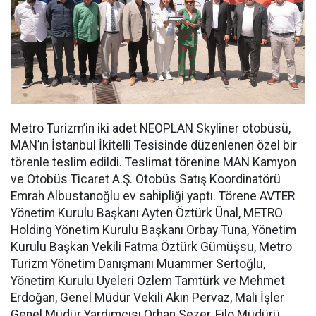
Metro Turizm’in iki adet NEOPLAN Skyliner otobüsü,
MAN’ın İstanbul İkitelli Tesisinde düzenlenen özel bir
törenle teslim edildi. Teslimat törenine MAN Kamyon
ve Otobüs Ticaret A.Ş. Otobüs Satış Koordinatörü
Emrah Albustanoğlu ev sahipliği yaptı. Törene AVTER
Yönetim Kurulu Başkanı Ayten Öztürk Ünal, METRO
Holding Yönetim Kurulu Başkanı Orbay Tuna, Yönetim
Kurulu Başkan Vekili Fatma Öztürk Gümüşsu, Metro
Turizm Yönetim Danışmanı Muammer Sertoğlu,
Yönetim Kurulu Üyeleri Özlem Tamtürk ve Mehmet
Erdoğan, Genel Müdür Vekili Akın Pervaz, Mali İşler
Genel Müdür Yardımcısı Orhan Sezer, Filo Müdürü