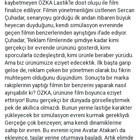
kaybetmeyen ÖZKA Lastik’le dost oluşu ile film
finalize ediliyor. Filmin yönetmenliğini üstlenen Sercan
Çuhadar, senaryoyu gördüğü ilk andan itibaren büyük
heyecan duyduğunu, kendi simülasyon evreninde
geçen filmin benzerlerinden ayrıştığını ifade ediyor.
Çuhadar, ‘Reklam filmlerinde şimdiye kadar kimi
gerçekçi bir evrende ürününü gösterdi, kimi
sporcularla özdeşleştirdi, kimi ürünle beraber yürüdü.
Ama biz ürünümüze eziyet edecektik. İlk başta garip
gelse de, reklam çeken bir yönetmen olarak bu fikrin
muhteşem olduğunu düşündüm. Sonuçta bir marka
rakiplerinin yaptığı filmin bir benzerini yaparak nasıl
ayrışabilir ki? ÖZKA, ürününe film boyunca eziyet
ettiriyor! Bunu gerçekçi bir dünyada görselleştirmek
pek de akıllıca olmazdı. Bunun yerine lastiğe karakter
yükleyecek bir simülasyon evreni kurmak gerekliydi.
Gerçeğe çok benzeyen; ama kendi dinamiklerine
sahip bir evren. Bu evrenin içine Avatar Atakan'ı da
ekleyince, taşlar yerine oturmaya başladı. Artık elimde