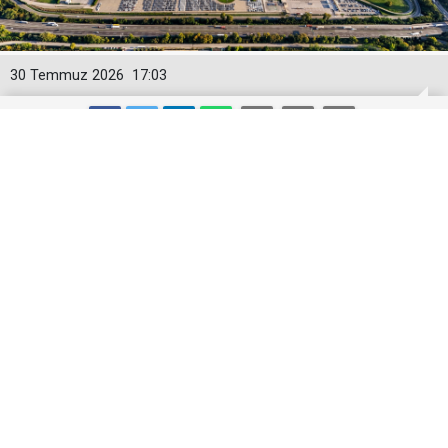
30 Temmuz 2026
17:03
Toyota Otomotiv Sanayi Türkiye
Üretime Ara Veriyor
Toyota Otomotiv Sanayi Türkiye, Sakarya
fabrikasında 3-17 Ağustos tarihleri arasında planlı
bakım, revizyon ve modernizasyon çalışmaları
nedeniyle üretime geçici olarak ara verecek.
Toyota Otomotiv Sanayi Türkiye (TMMT), Sakarya’daki