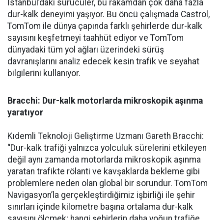
İstanbul’daki sürücüler, bu rakamdan çok daha fazla
dur-kalk deneyimi yaşıyor. Bu öncü çalışmada Castrol,
TomTom ile dünya çapında farklı şehirlerde dur-kalk
sayısını keşfetmeyi taahhüt ediyor ve TomTom
dünyadaki tüm yol ağları üzerindeki sürüş
davranışlarını analiz edecek kesin trafik ve seyahat
bilgilerini kullanıyor.
Bracchi: Dur-kalk motorlarda mikroskopik aşınma
yaratıyor
Kıdemli Teknoloji Geliştirme Uzmanı Gareth Bracchi:
“Dur-kalk trafiği yalnızca yolculuk sürelerini etkileyen
değil aynı zamanda motorlarda mikroskopik aşınma
yaratan trafikte rölanti ve kavşaklarda bekleme gibi
problemlere neden olan global bir sorundur. TomTom
Navigasyon’la gerçekleştirdiğimiz işbirliği ile şehir
sınırları içinde kilometre başına ortalama dur-kalk
sayısını ölçmek; hangi şehirlerin daha yoğun trafiğe