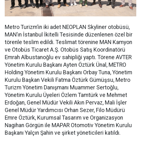
Metro Turizm’in iki adet NEOPLAN Skyliner otobüsü,
MAN’ın İstanbul İkitelli Tesisinde düzenlenen özel bir
törenle teslim edildi. Teslimat törenine MAN Kamyon
ve Otobüs Ticaret A.Ş. Otobüs Satış Koordinatörü
Emrah Albustanoğlu ev sahipliği yaptı. Törene AVTER
Yönetim Kurulu Başkanı Ayten Öztürk Ünal, METRO
Holding Yönetim Kurulu Başkanı Orbay Tuna, Yönetim
Kurulu Başkan Vekili Fatma Öztürk Gümüşsu, Metro
Turizm Yönetim Danışmanı Muammer Sertoğlu,
Yönetim Kurulu Üyeleri Özlem Tamtürk ve Mehmet
Erdoğan, Genel Müdür Vekili Akın Pervaz, Mali İşler
Genel Müdür Yardımcısı Orhan Sezer, Filo Müdürü
Emre Öztürk, Kurumsal Tasarım ve Organizasyon
Nagihan Görgün ile MAPAR Otomotiv Yönetim Kurulu
Başkanı Yalçın Şahin ve şirket yöneticileri katıldı.