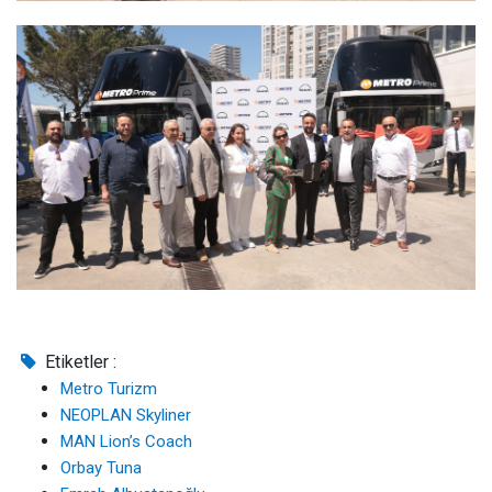
Etiketler :
Metro Turizm
NEOPLAN Skyliner
MAN Lion’s Coach
Orbay Tuna