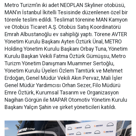
Metro Turizm’in iki adet NEOPLAN Skyliner otobüsü,
MAN’ın İstanbul İkitelli Tesisinde düzenlenen özel bir
törenle teslim edildi. Teslimat törenine MAN Kamyon
ve Otobüs Ticaret A.Ş. Otobüs Satış Koordinatörü
Emrah Albustanoğlu ev sahipliği yaptı. Törene AVTER
Yönetim Kurulu Başkanı Ayten Öztürk Ünal, METRO
Holding Yönetim Kurulu Başkanı Orbay Tuna, Yönetim
Kurulu Başkan Vekili Fatma Öztürk Gümüşsu, Metro
Turizm Yönetim Danışmanı Muammer Sertoğlu,
Yönetim Kurulu Üyeleri Özlem Tamtürk ve Mehmet
Erdoğan, Genel Müdür Vekili Akın Pervaz, Mali İşler
Genel Müdür Yardımcısı Orhan Sezer, Filo Müdürü
Emre Öztürk, Kurumsal Tasarım ve Organizasyon
Nagihan Görgün ile MAPAR Otomotiv Yönetim Kurulu
Başkanı Yalçın Şahin ve şirket yöneticileri katıldı.