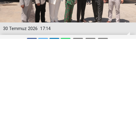
30 Temmuz 2026
17:14
Metro Turizm 100 Otobüs Yatırımına
NEOPLAN Skyliner Ekledi
Metro Turizm, 2026 yılı sonuna kadar teslim
edilecek 100 MAN Lion’s Coach siparişinin
ardından, premium segmentte iki adet NEOPLAN
Skyliner’ı filosuna kattı. Teslimat, MAN’ın İstanbul
İkitelli Tesisinde düzenlenen törenle gerçekleşti.