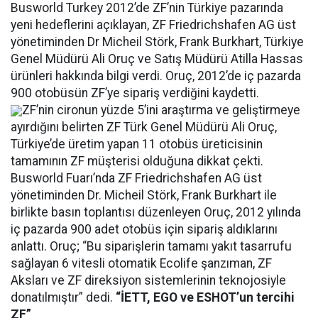
Busworld Turkey 2012’de ZF’nin Türkiye pazarında
yeni hedeflerini açıklayan, ZF Friedrichshafen AG üst
yönetiminden Dr Micheil Störk, Frank Burkhart, Türkiye
Genel Müdürü Ali Oruç ve Satış Müdürü Atilla Hassas
ürünleri hakkında bilgi verdi. Oruç, 2012’de iç pazarda
900 otobüsün ZF’ye sipariş verdiğini kaydetti.
ZF’nin cironun yüzde 5’ini araştırma ve geliştirmeye
ayırdığını belirten ZF Türk Genel Müdürü Ali Oruç,
Türkiye’de üretim yapan 11 otobüs üreticisinin
tamamının ZF müşterisi olduğuna dikkat çekti.
Busworld Fuarı’nda ZF Friedrichshafen AG üst
yönetiminden Dr. Micheil Störk, Frank Burkhart ile
birlikte basın toplantısı düzenleyen Oruç, 2012 yılında
iç pazarda 900 adet otobüs için sipariş aldıklarını
anlattı. Oruç; “Bu siparişlerin tamamı yakıt tasarrufu
sağlayan 6 vitesli otomatik Ecolife şanzıman, ZF
Aksları ve ZF direksiyon sistemlerinin teknojosiyle
donatılmıştır” dedi.
“İETT, EGO ve ESHOT’un tercihi
ZF”