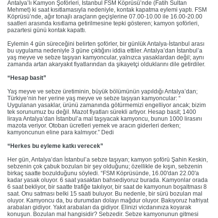
Antalya’lı Kamyon Şoförleri, İstanbul FSM Köprüsü’nde (Fatih Sultan
Mehmet) ki saat kısıtlamasıyla nedeniyle, kontak kapatma eylemi yaptı. FSM
Köprüsü’nde, ağır tonajlı araçların geçişlerine 07.00-10.00 ile 16.00-20.00
saatleri arasında kısıtlama getirilmesine tepki gösteren; kamyon şoförleri,
pazartesi günü kontak kapattı.
Eylemin 4 gün süreceğini belirten şoförler, bir günlük Antalya-İstanbul arası
bu uygulama nedeniyle 3 güne çıktığını iddia ettiler. Antalya’dan İstanbul’a
yaş meyve ve sebze taşıyan kamyoncular, yalnızca yasaklardan değil; aynı
zamanda artan akaryakıt fiyatlarından da şikayetçi olduklarını dile getirdiler.
“Hesap basit”
Yaş meyve ve sebze üretiminin, büyük bölümünün yapıldığı Antalya’dan;
Türkiye’nin her yerine yaş meyve ve sebze taşıyan kamyoncular: “
Uygulanan yasaklar, ürünü zamanında götürmemizi engelliyor ancak; bizim
tek sorunumuz bu değil. Mazot fiyatları sürekli artıyor. Hesap basit; 1400
liraya Antalya’dan İstanbul’a mal taşıyacak kamyoncu, bunun 1000 lirasını
mazota veriyor. Otoban ücretleri yemek ve aracın giderleri derken;
kamyoncunun eline para kalmıyor.” Dedi
“Herkes bu eyleme katkı verecek”
Her gün, Antalya’dan İstanbul’a sebze taşıyan; kamyon şoförü Şahin Keskin,
sebzenin çok çabuk bozulan bir şey olduğunu; özellikle de kışın, sebzenin
birkaç saatte bozulduğunu söyledi. “FSM Köprüsünde, 16.00'dan 22.00'a
kadar yasak oluyor. 6 saat yasaktan bahsediyoruz burada. Kamyonlar orada
6 saat bekliyor, bir saatte trafiğe takılıyor, bir saat de kamyonun boşaltması 8
saat. Onu satması belki 15 saati buluyor. Bu nedenle, bir sürü bozulan mal
oluyor. Kamyoncu da, bu durumdan dolayı mağdur oluyor. Bakıyoruz hafriyat
arabaları gidiyor. Yakıt arabaları da gidiyor. Elinizi vicdanınıza koyarak
konuşun. Bozulan mal hangisidir? Sebzedir. Sebze kamyonunun gitmesi