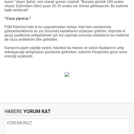
lazım." diyen Şahin, son olarak şunları söyledi: "Burada günlük 100 araba
oluyor. Eylemden ötürü şuan 20-25 araba var. Kimse gitmeyecek. Bu eyleme
katkı verilecek”
“Ceza yiyoruz.”
FSM Köprüsü’nde ki bu uygulamadan dolayı, malı tam zamanında
götüremediklerini ve zor durumda kaldıklarını söyleyen şoförler; köprüde ki
geçiş saatlerine yetişebilmek için hız yapmak zorunda olduklarını bu nedenle
de ceza yediklerini dile getirdiler.
Kamyoncuların yaptığı eylem, İstanbul’da meyve ve sebze fiyatlarının artıp
artmayacağı tartışmasını gündeme getirirken; eylemin Perşembe günü sona
ereceği açıklandı.
HABERE
YORUM KAT