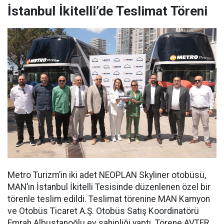
İstanbul İkitelli’de Teslimat Töreni
Metro Turizm’in iki adet NEOPLAN Skyliner otobüsü,
MAN’ın İstanbul İkitelli Tesisinde düzenlenen özel bir
törenle teslim edildi. Teslimat törenine MAN Kamyon
ve Otobüs Ticaret A.Ş. Otobüs Satış Koordinatörü
Emrah Albustanoğlu ev sahipliği yaptı. Törene AVTER