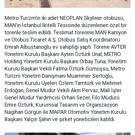
Metro Turizm’in iki adet NEOPLAN Skyliner otobüsü,
MAN’ın İstanbul İkitelli Tesisinde düzenlenen özel bir
törenle teslim edildi. Teslimat törenine MAN Kamyon
ve Otobüs Ticaret A.Ş. Otobüs Satış Koordinatörü
Emrah Albustanoğlu ev sahipliği yaptı. Törene AVTER
Yönetim Kurulu Başkanı Ayten Öztürk Ünal, METRO
Holding Yönetim Kurulu Başkanı Orbay Tuna, Yönetim
Kurulu Başkan Vekili Fatma Öztürk Gümüşsu, Metro
Turizm Yönetim Danışmanı Muammer Sertoğlu,
Yönetim Kurulu Üyeleri Özlem Tamtürk ve Mehmet
Erdoğan, Genel Müdür Vekili Akın Pervaz, Mali İşler
Genel Müdür Yardımcısı Orhan Sezer, Filo Müdürü
Emre Öztürk, Kurumsal Tasarım ve Organizasyon
Nagihan Görgün ile MAPAR Otomotiv Yönetim Kurulu
Başkanı Yalçın Şahin ve şirket yöneticileri katıldı.