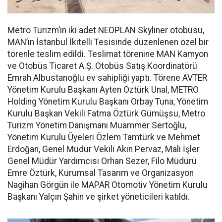
Metro Turizm’in iki adet NEOPLAN Skyliner otobüsü,
MAN’ın İstanbul İkitelli Tesisinde düzenlenen özel bir
törenle teslim edildi. Teslimat törenine MAN Kamyon
ve Otobüs Ticaret A.Ş. Otobüs Satış Koordinatörü
Emrah Albustanoğlu ev sahipliği yaptı. Törene AVTER
Yönetim Kurulu Başkanı Ayten Öztürk Ünal, METRO
Holding Yönetim Kurulu Başkanı Orbay Tuna, Yönetim
Kurulu Başkan Vekili Fatma Öztürk Gümüşsu, Metro
Turizm Yönetim Danışmanı Muammer Sertoğlu,
Yönetim Kurulu Üyeleri Özlem Tamtürk ve Mehmet
Erdoğan, Genel Müdür Vekili Akın Pervaz, Mali İşler
Genel Müdür Yardımcısı Orhan Sezer, Filo Müdürü
Emre Öztürk, Kurumsal Tasarım ve Organizasyon
Nagihan Görgün ile MAPAR Otomotiv Yönetim Kurulu
Başkanı Yalçın Şahin ve şirket yöneticileri katıldı.