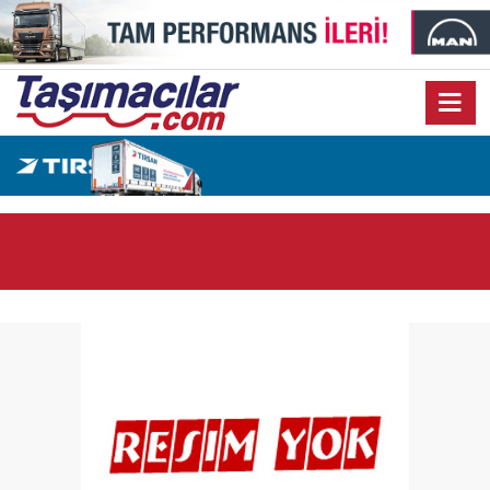
17:03
Toyota Otomotiv Sanayi Türkiye Üretime Ara Veriyor