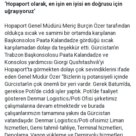
‘Hopaport olarak, en işin en iyisi en doğrusu için
uğraşıyoruz’
Hopaport Genel Müdürü Meriç Burçin Özer tarafından
oldukça sıcak ve samimi bir ortamda karşılanan
Başkonsolos Paata Kalandadze gördüğü sıcak
karşılamadan dolayı da teşekkür etti. Gürcistan’ın
Trabzon Başkonsolosu Paata Kalandadze ve
Konsolos yardımcısı Giorgi Qushıtashvılı’yi
Hopaport’ta görmekten dolayı çok sevindiklerini ifade
eden Genel Müdür Özer “Bizlerin iş potansiyeli içinde
Gürcistan’ın çok önemli bir yeri vardır. Gerek Batum’da,
gerekse Poti’de ciddi işler yaptık. Poti’de faaliyet
gösteren Denmar Logistics/Poti Ofisi şirketimiz
çalışmalarına devam etmektedir ve burada
çalışanlarımızın tamamına yakını da Gürcistan
vatandaşıdır. Denmar Logistics/Poti ofisimiz Liman
hizmetleri, Gemi tahmil-tahliye, Terminal hizmetleri,
Depolama, Vagon yükleme ve Demiryolu hizmetleri,