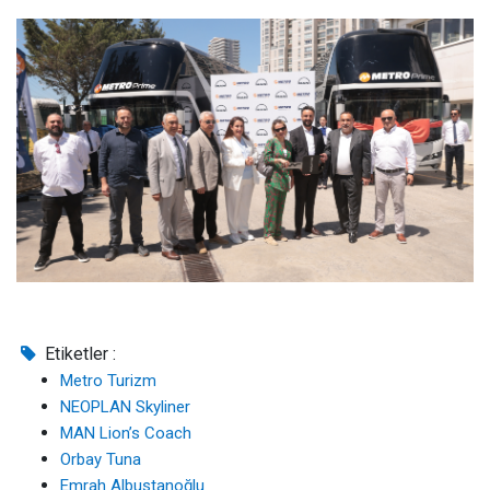
Etiketler :
Metro Turizm
NEOPLAN Skyliner
MAN Lion’s Coach
Orbay Tuna
Emrah Albustanoğlu