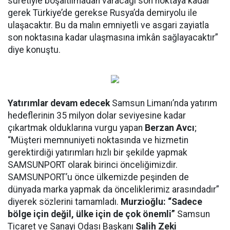
suretiyle boşaltılmadan varacağı son noktaya kadar
gerek Türkiye’de gerekse Rusya’da demiryolu ile
ulaşacaktır. Bu da malın emniyetli ve asgari zayiatla
son noktasına kadar ulaşmasına imkân sağlayacaktır”
diye konuştu.
Yatırımlar devam edecek
Samsun Limanı’nda yatırım
hedeflerinin 35 milyon dolar seviyesine kadar
çıkartmak olduklarına vurgu yapan
Berzan Avcı
;
“Müşteri memnuniyeti noktasında ve hizmetin
gerektirdiği yatırımları hızlı bir şekilde yapmak
SAMSUNPORT olarak birinci önceliğimizdir.
SAMSUNPORT’u önce ülkemizde peşinden de
dünyada marka yapmak da önceliklerimiz arasındadır”
diyerek sözlerini tamamladı.
Murzioğlu: “Sadece
bölge için değil, ülke için de çok önemli”
Samsun
Ticaret ve Sanayi Odası Başkanı
Salih Zeki