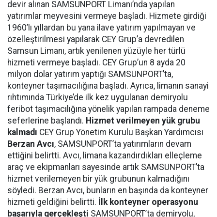
devir alınan SAMSUNPORT Limanı’nda yapılan
yatırımlar meyvesini vermeye başladı. Hizmete girdiği
1960’lı yıllardan bu yana ilave yatırım yapılmayan ve
özelleştirilmesi yapılarak CEY Grup’a devredilen
Samsun Limanı, artık yenilenen yüzüyle her türlü
hizmeti vermeye başladı. CEY Grup’un 8 ayda 20
milyon dolar yatırım yaptığı SAMSUNPORT’ta,
konteyner taşımacılığına başladı. Ayrıca, limanın sanayi
rıhtımında Türkiye’de ilk kez uygulanan demiryolu
feribot taşımacılığına yönelik yapılan rampada deneme
seferlerine başlandı.
Hizmet verilmeyen yük grubu
kalmadı
CEY Grup Yönetim Kurulu Başkan Yardımcısı
Berzan Avcı
, SAMSUNPORT’ta yatırımların devam
ettiğini belirtti. Avcı, limana kazandırdıkları elleçleme
araç ve ekipmanları sayesinde artık SAMSUNPORT’ta
hizmet verilemeyen bir yük grubunun kalmadığını
söyledi. Berzan Avcı, bunların en başında da konteyner
hizmeti geldiğini belirtti.
İlk konteyner operasyonu
başarıyla gerçekleşti
SAMSUNPORT’ta demiryolu,