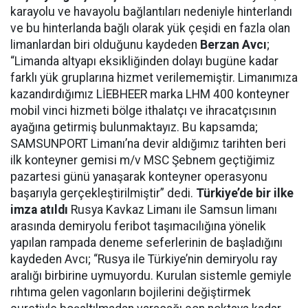
karayolu ve havayolu bağlantıları nedeniyle hinterlandı
ve bu hinterlanda bağlı olarak yük çeşidi en fazla olan
limanlardan biri olduğunu kaydeden
Berzan Avcı
;
“Limanda altyapı eksikliğinden dolayı bugüne kadar
farklı yük gruplarına hizmet verilememiştir. Limanımıza
kazandırdığımız LİEBHEER marka LHM 400 konteyner
mobil vinci hizmeti bölge ithalatçı ve ihracatçısının
ayağına getirmiş bulunmaktayız. Bu kapsamda;
SAMSUNPORT Limanı’na devir aldığımız tarihten beri
ilk konteyner gemisi m/v MSC Şebnem geçtiğimiz
pazartesi günü yanaşarak konteyner operasyonu
başarıyla gerçekleştirilmiştir” dedi.
Türkiye’de bir ilke
imza atıldı
Rusya Kavkaz Limanı ile Samsun limanı
arasında demiryolu feribot taşımacılığına yönelik
yapılan rampada deneme seferlerinin de başladığını
kaydeden Avcı; “Rusya ile Türkiye’nin demiryolu ray
aralığı birbirine uymuyordu. Kurulan sistemle gemiyle
rıhtıma gelen vagonların bojilerini değiştirmek