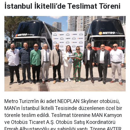
İstanbul İkitelli’de Teslimat Töreni
Metro Turizm’in iki adet NEOPLAN Skyliner otobüsü,
MAN’ın İstanbul İkitelli Tesisinde düzenlenen özel bir
törenle teslim edildi. Teslimat törenine MAN Kamyon
ve Otobüs Ticaret A.Ş. Otobüs Satış Koordinatörü
Emrah Albustanoğlu ev sahipliği yaptı. Törene AVTER