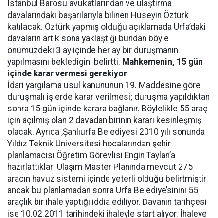
İstanbul Barosu avukatlarından ve ulaştırma
davalarındaki başarılarıyla bilinen Hüseyin Öztürk
katılacak. Öztürk yapmış olduğu açıklamada Urfa’daki
davaların artık sona yaklaştığı bundan böyle
önümüzdeki 3 ay içinde her ay bir duruşmanın
yapılmasını bekledigini belirtti.
Mahkemenin, 15 gün
içinde karar vermesi gerekiyor
İdari yargılama usul kanununun 19. Maddesine göre
duruşmalı işlerde karar verilmesi; duruşma yapıldıktan
sonra 15 gün içinde karara bağlanır. Böylelikle 55 araç
için açılmış olan 2 davadan birinin kararı kesinleşmiş
olacak. Ayrıca ,Şanlıurfa Belediyesi 2010 yılı sonunda
Yıldız Teknik Üniversitesi hocalarından şehir
planlamacısı Öğretim Görevlisi Engin Taylan’a
hazırlattıkları Ulaşım Master Planında mevcut 275
aracın havuz sistemi içinde yeterli olduğu belirtmiştir
ancak bu planlamadan sonra Urfa Belediye’sinini 55
araçlık bir ihale yaptığı iddia ediliyor. Davanın tarihçesi
ise 10.02.2011 tarihindeki ihaleyle start alıyor. İhaleye