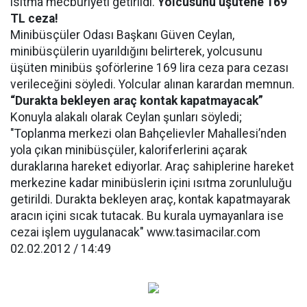
ısıtma mecburiyeti getirildi.
Yolcusunu üşütene 169
TL ceza!
Minibüsçüler Odası Başkanı Güven Ceylan,
minibüsçülerin uyarıldığını belirterek, yolcusunu
üşüten minibüs şoförlerine 169 lira ceza para cezası
verileceğini söyledi. Yolcular alınan karardan memnun.
“Durakta bekleyen araç kontak kapatmayacak”
Konuyla alakalı olarak Ceylan şunları söyledi;
"Toplanma merkezi olan Bahçelievler Mahallesi’nden
yola çıkan minibüsçüler, kaloriferlerini açarak
duraklarına hareket ediyorlar. Araç sahiplerine hareket
merkezine kadar minibüslerin içini ısıtma zorunluluğu
getirildi. Durakta bekleyen araç, kontak kapatmayarak
aracın içini sıcak tutacak. Bu kurala uymayanlara ise
cezai işlem uygulanacak" www.tasimacilar.com
02.02.2012 / 14:49