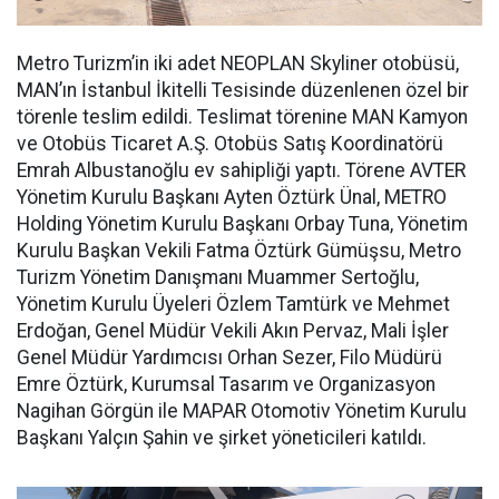
Metro Turizm’in iki adet NEOPLAN Skyliner otobüsü,
MAN’ın İstanbul İkitelli Tesisinde düzenlenen özel bir
törenle teslim edildi. Teslimat törenine MAN Kamyon
ve Otobüs Ticaret A.Ş. Otobüs Satış Koordinatörü
Emrah Albustanoğlu ev sahipliği yaptı. Törene AVTER
Yönetim Kurulu Başkanı Ayten Öztürk Ünal, METRO
Holding Yönetim Kurulu Başkanı Orbay Tuna, Yönetim
Kurulu Başkan Vekili Fatma Öztürk Gümüşsu, Metro
Turizm Yönetim Danışmanı Muammer Sertoğlu,
Yönetim Kurulu Üyeleri Özlem Tamtürk ve Mehmet
Erdoğan, Genel Müdür Vekili Akın Pervaz, Mali İşler
Genel Müdür Yardımcısı Orhan Sezer, Filo Müdürü
Emre Öztürk, Kurumsal Tasarım ve Organizasyon
Nagihan Görgün ile MAPAR Otomotiv Yönetim Kurulu
Başkanı Yalçın Şahin ve şirket yöneticileri katıldı.