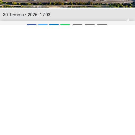
30 Temmuz 2026
17:03
Toyota Otomotiv Sanayi Türkiye
Üretime Ara Veriyor
Toyota Otomotiv Sanayi Türkiye, Sakarya
fabrikasında 3-17 Ağustos tarihleri arasında planlı
bakım, revizyon ve modernizasyon çalışmaları
nedeniyle üretime geçici olarak ara verecek.
Toyota Otomotiv Sanayi Türkiye (TMMT), Sakarya’daki
fabrikasında 3-17 Ağustos tarihleri arasında planlı