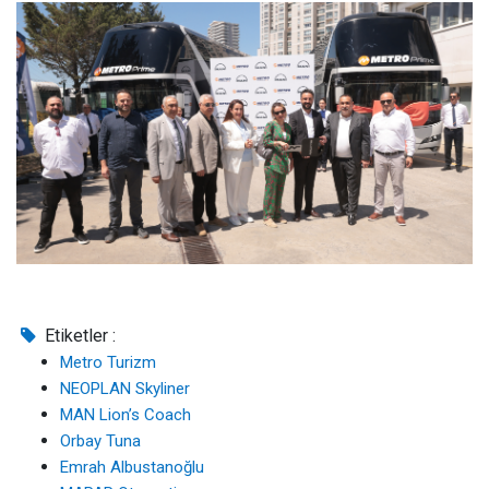
Etiketler :
Metro Turizm
NEOPLAN Skyliner
MAN Lion’s Coach
Orbay Tuna
Emrah Albustanoğlu