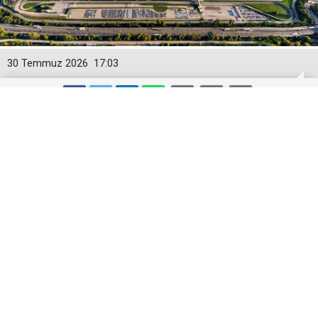
30 Temmuz 2026
17:03
Toyota Otomotiv Sanayi Türkiye
Üretime Ara Veriyor
Toyota Otomotiv Sanayi Türkiye, Sakarya
fabrikasında 3-17 Ağustos tarihleri arasında planlı
bakım, revizyon ve modernizasyon çalışmaları
nedeniyle üretime geçici olarak ara verecek.