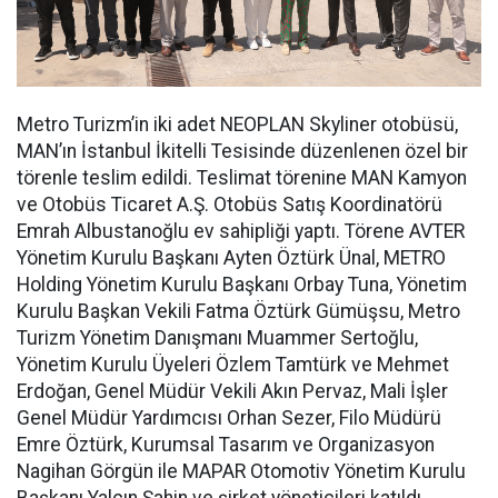
Metro Turizm’in iki adet NEOPLAN Skyliner otobüsü,
MAN’ın İstanbul İkitelli Tesisinde düzenlenen özel bir
törenle teslim edildi. Teslimat törenine MAN Kamyon
ve Otobüs Ticaret A.Ş. Otobüs Satış Koordinatörü
Emrah Albustanoğlu ev sahipliği yaptı. Törene AVTER
Yönetim Kurulu Başkanı Ayten Öztürk Ünal, METRO
Holding Yönetim Kurulu Başkanı Orbay Tuna, Yönetim
Kurulu Başkan Vekili Fatma Öztürk Gümüşsu, Metro
Turizm Yönetim Danışmanı Muammer Sertoğlu,
Yönetim Kurulu Üyeleri Özlem Tamtürk ve Mehmet
Erdoğan, Genel Müdür Vekili Akın Pervaz, Mali İşler
Genel Müdür Yardımcısı Orhan Sezer, Filo Müdürü
Emre Öztürk, Kurumsal Tasarım ve Organizasyon
Nagihan Görgün ile MAPAR Otomotiv Yönetim Kurulu
Başkanı Yalçın Şahin ve şirket yöneticileri katıldı.