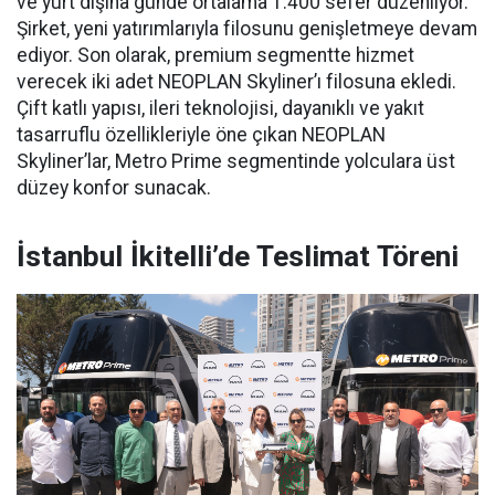
ve yurt dışına günde ortalama 1.400 sefer düzenliyor.
Şirket, yeni yatırımlarıyla filosunu genişletmeye devam
ediyor. Son olarak, premium segmentte hizmet
verecek iki adet NEOPLAN Skyliner’ı filosuna ekledi.
Çift katlı yapısı, ileri teknolojisi, dayanıklı ve yakıt
tasarruflu özellikleriyle öne çıkan NEOPLAN
Skyliner’lar, Metro Prime segmentinde yolculara üst
düzey konfor sunacak.
İstanbul İkitelli’de Teslimat Töreni