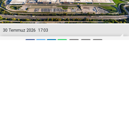
30 Temmuz 2026
17:03
Toyota Otomotiv Sanayi Türkiye
Üretime Ara Veriyor
Toyota Otomotiv Sanayi Türkiye, Sakarya
fabrikasında 3-17 Ağustos tarihleri arasında planlı
bakım, revizyon ve modernizasyon çalışmaları
nedeniyle üretime geçici olarak ara verecek.