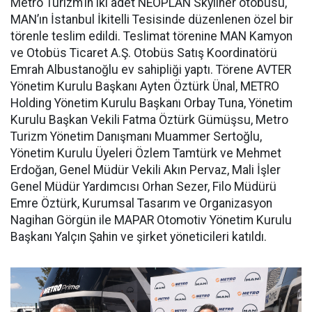
Metro Turizm’in iki adet NEOPLAN Skyliner otobüsü,
MAN’ın İstanbul İkitelli Tesisinde düzenlenen özel bir
törenle teslim edildi. Teslimat törenine MAN Kamyon
ve Otobüs Ticaret A.Ş. Otobüs Satış Koordinatörü
Emrah Albustanoğlu ev sahipliği yaptı. Törene AVTER
Yönetim Kurulu Başkanı Ayten Öztürk Ünal, METRO
Holding Yönetim Kurulu Başkanı Orbay Tuna, Yönetim
Kurulu Başkan Vekili Fatma Öztürk Gümüşsu, Metro
Turizm Yönetim Danışmanı Muammer Sertoğlu,
Yönetim Kurulu Üyeleri Özlem Tamtürk ve Mehmet
Erdoğan, Genel Müdür Vekili Akın Pervaz, Mali İşler
Genel Müdür Yardımcısı Orhan Sezer, Filo Müdürü
Emre Öztürk, Kurumsal Tasarım ve Organizasyon
Nagihan Görgün ile MAPAR Otomotiv Yönetim Kurulu
Başkanı Yalçın Şahin ve şirket yöneticileri katıldı.