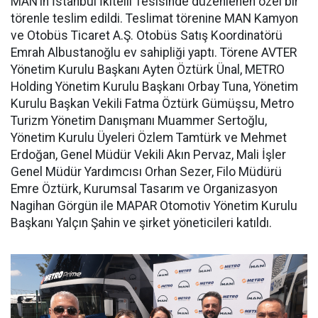
MAN’ın İstanbul İkitelli Tesisinde düzenlenen özel bir
törenle teslim edildi. Teslimat törenine MAN Kamyon
ve Otobüs Ticaret A.Ş. Otobüs Satış Koordinatörü
Emrah Albustanoğlu ev sahipliği yaptı. Törene AVTER
Yönetim Kurulu Başkanı Ayten Öztürk Ünal, METRO
Holding Yönetim Kurulu Başkanı Orbay Tuna, Yönetim
Kurulu Başkan Vekili Fatma Öztürk Gümüşsu, Metro
Turizm Yönetim Danışmanı Muammer Sertoğlu,
Yönetim Kurulu Üyeleri Özlem Tamtürk ve Mehmet
Erdoğan, Genel Müdür Vekili Akın Pervaz, Mali İşler
Genel Müdür Yardımcısı Orhan Sezer, Filo Müdürü
Emre Öztürk, Kurumsal Tasarım ve Organizasyon
Nagihan Görgün ile MAPAR Otomotiv Yönetim Kurulu
Başkanı Yalçın Şahin ve şirket yöneticileri katıldı.