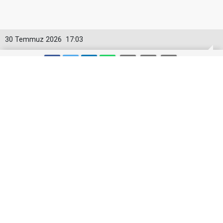
30 Temmuz 2026
17:03
Toyota Otomotiv Sanayi Türkiye
Üretime Ara Veriyor
Toyota Otomotiv Sanayi Türkiye, Sakarya
fabrikasında 3-17 Ağustos tarihleri arasında planlı
bakım, revizyon ve modernizasyon çalışmaları
nedeniyle üretime geçici olarak ara verecek.
Toyota Otomotiv Sanayi Türkiye (TMMT), Sakarya’daki