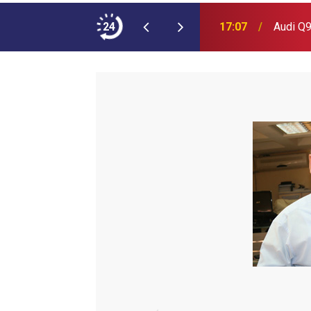
ımına NEOPLAN Skyliner Ekledi
24
17:07
Audi Q9