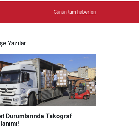
17:03
Toyota Otomotiv Sanayi Türkiye Üretime Ara Ver
Günün tüm
haberleri
şe Yazıları
et Durumlarında Takograf
llanımı!