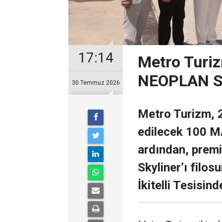
17:14
Metro Turiz
NEOPLAN Sk
30 Temmuz 2026
Metro Turizm, 2
edilecek 100 MA
ardından, prem
Skyliner’ı filos
İkitelli Tesisin