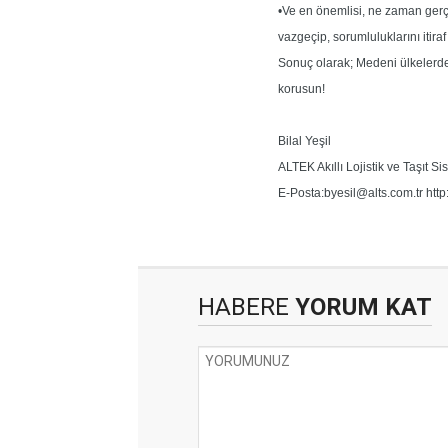
•Ve en önemlisi, ne zaman ger
vazgeçip, sorumluluklarını itir
Sonuç olarak; Medeni ülkelerde 
korusun!
Bilal Yeşil
ALTEK Akıllı Lojistik ve Taşıt Si
E-Posta:
byesil@alts.com.tr
http
HABERE
YORUM KAT