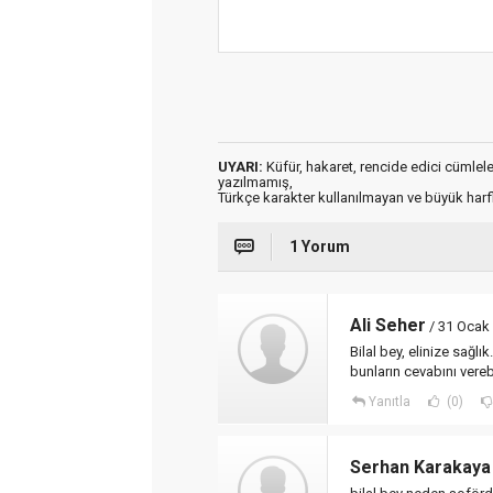
UYARI:
Küfür, hakaret, rencide edici cümleler 
yazılmamış,
Türkçe karakter kullanılmayan ve büyük har
1 Yorum
Ali Seher
/ 31 Ocak
Bilal bey, elinize sağl
bunların cevabını verebi
Yanıtla
(0)
Serhan Karakaya