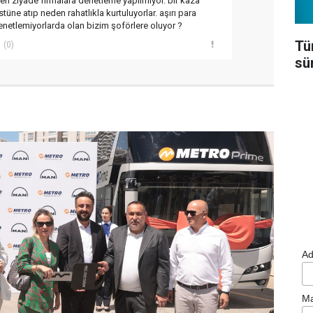
en ziyade firmalara denetleme yapılmıyor. bir kaza
üne atıp neden rahatlıkla kurtuluyorlar. aşırı para
enetlemiyorlarda olan bizim şoförlere oluyor ?
Tü
(0)
sü
Ad
Ma