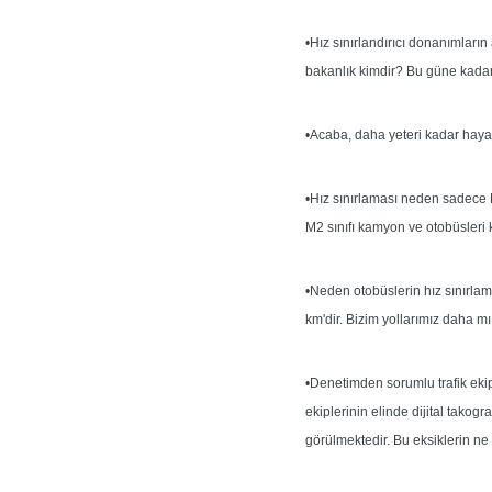
•Hız sınırlandırıcı donanımları
bakanlık kimdir? Bu güne kadar
•Acaba, daha yeteri kadar haya
•Hız sınırlaması neden sadece 
M2 sınıfı kamyon ve otobüsleri
•Neden otobüslerin hız sınırlam
km'dir. Bizim yollarımız daha mı
•Denetimden sorumlu trafik ekipl
ekiplerinin elinde dijital takogr
görülmektedir. Bu eksiklerin n