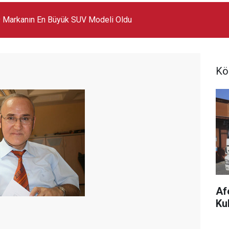
 Markanın En Büyük SUV Modeli Oldu
Kö
Af
Ku