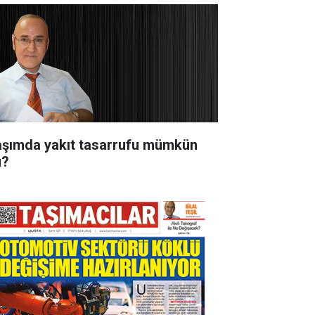
aşımda yakıt tasarrufu mümkün
?