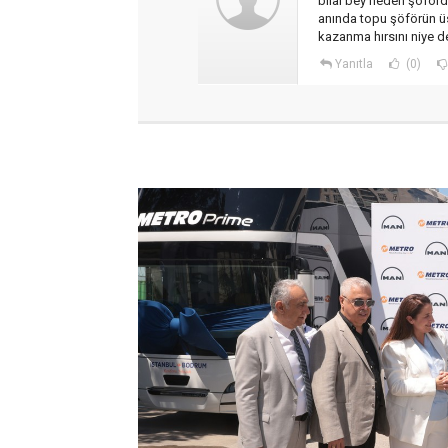
bilal bey neden şoförd
anında topu şöförün üst
kazanma hırsını niye d
Yanıtla
(0)