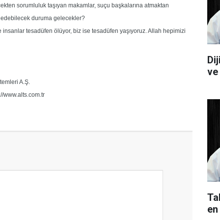
çekten sorumluluk taşıyan makamlar, suçu başkalarına atmaktan
af edebilecek duruma gelecekler?
insanlar tesadüfen ölüyor, biz ise tesadüfen yaşıyoruz. Allah hepimizi
Di
ve
stemleri A.Ş.
://www.alts.com.tr
Ta
en 