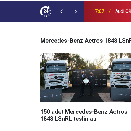
ımına NEOPLAN Skyliner Ekledi
24
17:07
Audi Q9
Mercedes-Benz Actros 1848 LSnR
150 adet Mercedes-Benz Actros
1848 LSnRL teslimatı