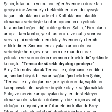
Şahin, İstanbullu yolcuların eğer Avenue o duraktan
geçiyor ise Avenue’yu beklediklerini ve dolayısıyla
başarılı olduklarını ifade etti. Koltuklarının plastik
olmaması sebebiyle konfor açısından da yolcular
tarafından beğenildiğini dile getiren Şahin, “ Firmaların
araç alırken konfor, yakıt tasarrufu ve satış sonrası
servis gibi nedenlerden dolayı Avenueu’yu tercih
ettiktedirler. Sınıfının en az yakan aracı olması
sebebiyle hem çevresel hem de maddi olarak
yolcuları ve sürücülerin memnun etmektedir” şeklinde
konuştu.
“Temsa ile sürekli diyalog içindeyiz”
Brey Otomotiv olarak Temsa ile çalışmanın kendileri
açısından büyük bir yarar sağladığını belirten Şahin,
“Temsa ile diyaloglarımız çok iyi durumda, yaptıkları
kampanyalar ile bayilere büyük kolaylık sağlamaktalar.
Satış ve servis kampanyaları bayileri destekleyen
olmazsa olmazlardan dolayısıyla bizim için avantaj
olduğunu düşünüyorum” ifadelerini kullandı. Brey
Otomotiv olarak sabit müşterileri için her zaman