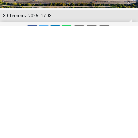
30 Temmuz 2026
17:03
Toyota Otomotiv Sanayi Türkiye
Üretime Ara Veriyor
Toyota Otomotiv Sanayi Türkiye, Sakarya
fabrikasında 3-17 Ağustos tarihleri arasında planlı
bakım, revizyon ve modernizasyon çalışmaları
nedeniyle üretime geçici olarak ara verecek.
Toyota Otomotiv Sanayi Türkiye (TMMT), Sakarya’daki
fabrikasında 3-17 Ağustos tarihleri arasında planlı