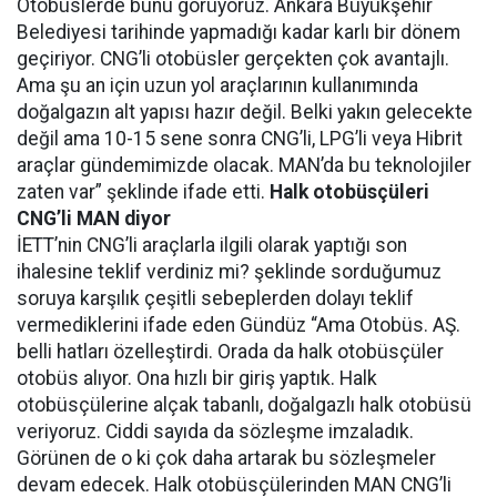
Otobüslerde bunu görüyoruz. Ankara Büyükşehir
Belediyesi tarihinde yapmadığı kadar karlı bir dönem
geçiriyor. CNG’li otobüsler gerçekten çok avantajlı.
Ama şu an için uzun yol araçlarının kullanımında
doğalgazın alt yapısı hazır değil. Belki yakın gelecekte
değil ama 10-15 sene sonra CNG’li, LPG’li veya Hibrit
araçlar gündemimizde olacak. MAN’da bu teknolojiler
zaten var” şeklinde ifade etti.
Halk otobüsçüleri
CNG’li MAN diyor
İETT’nin CNG’li araçlarla ilgili olarak yaptığı son
ihalesine teklif verdiniz mi? şeklinde sorduğumuz
soruya karşılık çeşitli sebeplerden dolayı teklif
vermediklerini ifade eden Gündüz “Ama Otobüs. AŞ.
belli hatları özelleştirdi. Orada da halk otobüsçüler
otobüs alıyor. Ona hızlı bir giriş yaptık. Halk
otobüsçülerine alçak tabanlı, doğalgazlı halk otobüsü
veriyoruz. Ciddi sayıda da sözleşme imzaladık.
Görünen de o ki çok daha artarak bu sözleşmeler
devam edecek. Halk otobüsçülerinden MAN CNG’li