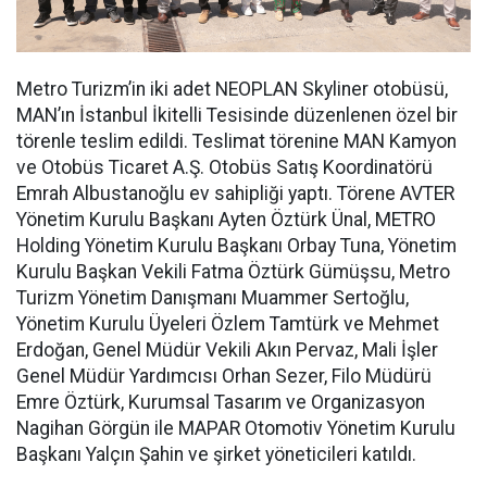
Metro Turizm’in iki adet NEOPLAN Skyliner otobüsü,
MAN’ın İstanbul İkitelli Tesisinde düzenlenen özel bir
törenle teslim edildi. Teslimat törenine MAN Kamyon
ve Otobüs Ticaret A.Ş. Otobüs Satış Koordinatörü
Emrah Albustanoğlu ev sahipliği yaptı. Törene AVTER
Yönetim Kurulu Başkanı Ayten Öztürk Ünal, METRO
Holding Yönetim Kurulu Başkanı Orbay Tuna, Yönetim
Kurulu Başkan Vekili Fatma Öztürk Gümüşsu, Metro
Turizm Yönetim Danışmanı Muammer Sertoğlu,
Yönetim Kurulu Üyeleri Özlem Tamtürk ve Mehmet
Erdoğan, Genel Müdür Vekili Akın Pervaz, Mali İşler
Genel Müdür Yardımcısı Orhan Sezer, Filo Müdürü
Emre Öztürk, Kurumsal Tasarım ve Organizasyon
Nagihan Görgün ile MAPAR Otomotiv Yönetim Kurulu
Başkanı Yalçın Şahin ve şirket yöneticileri katıldı.