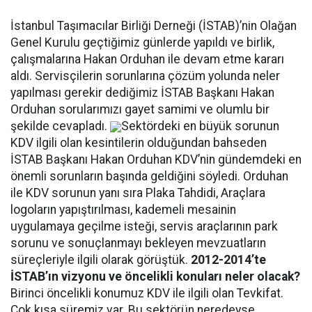
İstanbul Taşımacılar Birliği Derneği (İSTAB)’nin Olağan
Genel Kurulu geçtiğimiz günlerde yapıldı ve birlik,
çalışmalarına Hakan Orduhan ile devam etme kararı
aldı. Servisçilerin sorunlarına çözüm yolunda neler
yapılması gerekir dediğimiz İSTAB Başkanı Hakan
Orduhan sorularımızı gayet samimi ve olumlu bir
şekilde cevapladı.
Sektördeki en büyük sorunun
KDV ilgili olan kesintilerin olduğundan bahseden
İSTAB Başkanı Hakan Orduhan KDV’nin gündemdeki en
önemli sorunların başında geldiğini söyledi. Orduhan
ile KDV sorunun yanı sıra Plaka Tahdidi, Araçlara
logoların yapıştırılması, kademeli mesainin
uygulamaya geçilme isteği, servis araçlarının park
sorunu ve sonuçlanmayı bekleyen mevzuatların
süreçleriyle ilgili olarak görüştük.
2012-2014’te
İSTAB’ın vizyonu ve öncelikli konuları neler olacak?
Birinci öncelikli konumuz KDV ile ilgili olan Tevkifat.
Çok kısa süremiz var. Bu sektörün neredeyse