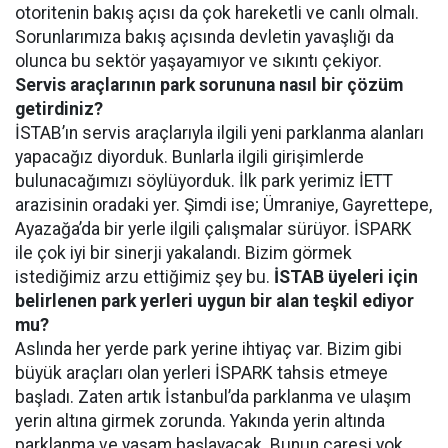
otoritenin bakış açısı da çok hareketli ve canlı olmalı.
Sorunlarımıza bakış açısında devletin yavaşlığı da
olunca bu sektör yaşayamıyor ve sıkıntı çekiyor.
Servis araçlarının park sorununa nasıl bir çözüm
getirdiniz?
İSTAB’ın servis araçlarıyla ilgili yeni parklanma alanları
yapacağız diyorduk. Bunlarla ilgili girişimlerde
bulunacağımızı söylüyorduk. İlk park yerimiz İETT
arazisinin oradaki yer. Şimdi ise; Ümraniye, Gayrettepe,
Ayazağa’da bir yerle ilgili çalışmalar sürüyor. İSPARK
ile çok iyi bir sinerji yakalandı. Bizim görmek
istediğimiz arzu ettiğimiz şey bu.
İSTAB üyeleri için
belirlenen park yerleri uygun bir alan teşkil ediyor
mu?
Aslında her yerde park yerine ihtiyaç var. Bizim gibi
büyük araçları olan yerleri İSPARK tahsis etmeye
başladı. Zaten artık İstanbul’da parklanma ve ulaşım
yerin altına girmek zorunda. Yakında yerin altında
parklanma ve yaşam başlayacak. Bunun çaresi yok