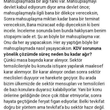
Mahsuplaşmada bir algı farkı var. Mahsuplaşmayı
devlet kabul ediyorum diyor ama devlet önce;
mahsuplaşmayla ilgili bana bir dilekçe vereceksin,
Sonra mahsuplaşma miktarı kadar bana bir teminat
vereceksin, Bana müracaat edip diyeceksin ki beni
incele. İnceleme sonunda ben bunda haklıysam benim
stopajımı iade et. Şu an böyle bir mahsuplaşma var.
Onu da her ay yapacaksın. Her ay yaptığın böyle bir
mahsuplaşmada nasıl yaşayacaksın.
KDV sorununa
yönelik çözümde süreç neden bu kadar ağır?
Çünkü masa başında karar alınıyor. Sektör
temsilcileriyle bu konuda istişare yapılarak maalesef
karar alınmıyor. Bir karar alınıyor ondan sonra sektör
meclisleri duyuyor ve harekete geçiyor. Bu arada
bizim ülkemizde de sektör mensupları ve temsilcileri
de bazı konulara duyarsız kalabiliyorlar. Yani bir konu
önlerine geldiğinde önce çok itibar etmiyorlar, sonra
hayata geçtiğinde feryat figan ediyorlar. Belki tevkifat
doğru bir yöntem ama tevkifat’a bu sektör hazır değil.