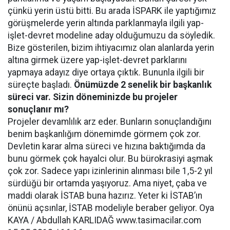
çünkü yerin üstü bitti. Bu arada İSPARK ile yaptığımız
görüşmelerde yerin altında parklanmayla ilgili yap-
işlet-devret modeline aday olduğumuzu da söyledik.
Bize gösterilen, bizim ihtiyacımız olan alanlarda yerin
altına girmek üzere yap-işlet-devret parklarını
yapmaya adayız diye ortaya çıktık. Bununla ilgili bir
süreçte başladı.
Önümüzde 2 senelik bir başkanlık
süreci var. Sizin döneminizde bu projeler
sonuçlanır mı?
Projeler devamlılık arz eder. Bunların sonuçlandığını
benim başkanlığım dönemimde görmem çok zor.
Devletin karar alma süreci ve hızına baktığımda da
bunu görmek çok hayalci olur. Bu bürokrasiyi aşmak
çok zor. Sadece yapı izinlerinin alınması bile 1,5-2 yıl
sürdüğü bir ortamda yaşıyoruz. Ama niyet, çaba ve
maddi olarak İSTAB buna hazırız. Yeter ki İSTAB’ın
önünü açsınlar, İSTAB modeliyle beraber geliyor. Oya
KAYA / Abdullah KARLIDAĞ www.tasimacilar.com