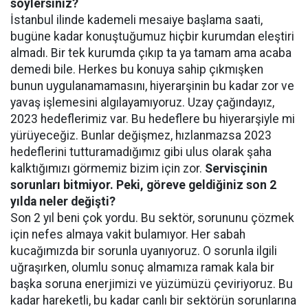
söylersiniz?
İstanbul ilinde kademeli mesaiye başlama saati,
bugüne kadar konuştuğumuz hiçbir kurumdan eleştiri
almadı. Bir tek kurumda çıkıp ta ya tamam ama acaba
demedi bile. Herkes bu konuya sahip çıkmışken
bunun uygulanamamasını, hiyerarşinin bu kadar zor ve
yavaş işlemesini algılayamıyoruz. Uzay çağındayız,
2023 hedeflerimiz var. Bu hedeflere bu hiyerarşiyle mi
yürüyeceğiz. Bunlar değişmez, hızlanmazsa 2023
hedeflerini tutturamadığımız gibi ulus olarak şaha
kalktığımızı görmemiz bizim için zor.
Servisçinin
sorunları bitmiyor. Peki, göreve geldiğiniz son 2
yılda neler değişti?
Son 2 yıl beni çok yordu. Bu sektör, sorununu çözmek
için nefes almaya vakit bulamıyor. Her sabah
kucağımızda bir sorunla uyanıyoruz. O sorunla ilgili
uğraşırken, olumlu sonuç almamıza ramak kala bir
başka soruna enerjimizi ve yüzümüzü çeviriyoruz. Bu
kadar hareketli, bu kadar canlı bir sektörün sorunlarına