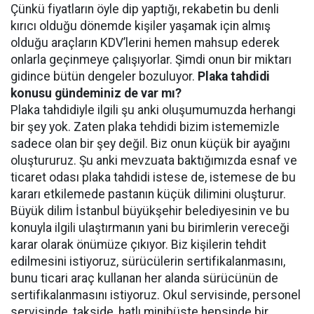
Çünkü fiyatların öyle dip yaptığı, rekabetin bu denli
kırıcı olduğu dönemde kişiler yaşamak için almış
olduğu araçların KDV’lerini hemen mahsup ederek
onlarla geçinmeye çalışıyorlar. Şimdi onun bir miktarı
gidince bütün dengeler bozuluyor.
Plaka tahdidi
konusu gündeminiz de var mı?
Plaka tahdidiyle ilgili şu anki oluşumumuzda herhangi
bir şey yok. Zaten plaka tehdidi bizim istememizle
sadece olan bir şey değil. Biz onun küçük bir ayağını
oluştururuz. Şu anki mevzuata baktığımızda esnaf ve
ticaret odası plaka tahdidi istese de, istemese de bu
kararı etkilemede pastanın küçük dilimini oluşturur.
Büyük dilim İstanbul büyükşehir belediyesinin ve bu
konuyla ilgili ulaştırmanın yani bu birimlerin vereceği
karar olarak önümüze çıkıyor. Biz kişilerin tehdit
edilmesini istiyoruz, sürücülerin sertifikalanmasını,
bunu ticari araç kullanan her alanda sürücünün de
sertifikalanmasını istiyoruz. Okul servisinde, personel
servisinde, takside, hatlı minibüste hepsinde bir