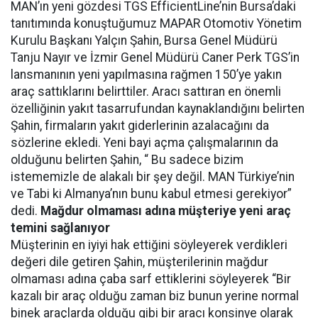
MAN’ın yeni gözdesi TGS EfficientLine’nin Bursa’daki
tanıtımında konuştuğumuz MAPAR Otomotiv Yönetim
Kurulu Başkanı Yalçın Şahin, Bursa Genel Müdürü
Tanju Nayır ve İzmir Genel Müdürü Caner Perk TGS’in
lansmanının yeni yapılmasına rağmen 150’ye yakın
araç sattıklarını belirttiler. Aracı sattıran en önemli
özelliğinin yakıt tasarrufundan kaynaklandığını belirten
Şahin, firmaların yakıt giderlerinin azalacağını da
sözlerine ekledi. Yeni bayi açma çalışmalarının da
olduğunu belirten Şahin, “ Bu sadece bizim
istememizle de alakalı bir şey değil. MAN Türkiye’nin
ve Tabi ki Almanya’nın bunu kabul etmesi gerekiyor”
dedi.
Mağdur olmaması adına müşteriye yeni araç
temini sağlanıyor
Müşterinin en iyiyi hak ettiğini söyleyerek verdikleri
değeri dile getiren Şahin, müşterilerinin mağdur
olmaması adına çaba sarf ettiklerini söyleyerek “Bir
kazalı bir araç olduğu zaman biz bunun yerine normal
binek araçlarda olduğu gibi bir aracı konsinye olarak