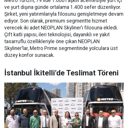
Metro Turizm, 79 ilde 1.000’i aşkın acentesiyle yurt içi
ve yurt dışına günde ortalama 1.400 sefer düzenliyor.
Şirket, yeni yatırımlarıyla filosunu genişletmeye devam
ediyor. Son olarak, premium segmentte hizmet
verecek iki adet NEOPLAN Skyliner’ı filosuna ekledi.
Çift katlı yapısı, ileri teknolojisi, dayanıklı ve yakıt
tasarruflu özellikleriyle öne çıkan NEOPLAN
Skyliner’lar, Metro Prime segmentinde yolculara üst
düzey konfor sunacak.
İstanbul İkitelli’de Teslimat Töreni