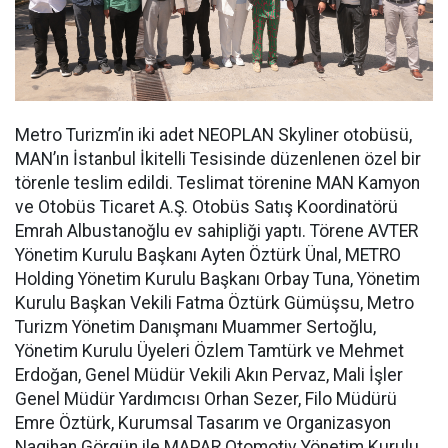
Metro Turizm’in iki adet NEOPLAN Skyliner otobüsü,
MAN’ın İstanbul İkitelli Tesisinde düzenlenen özel bir
törenle teslim edildi. Teslimat törenine MAN Kamyon
ve Otobüs Ticaret A.Ş. Otobüs Satış Koordinatörü
Emrah Albustanoğlu ev sahipliği yaptı. Törene AVTER
Yönetim Kurulu Başkanı Ayten Öztürk Ünal, METRO
Holding Yönetim Kurulu Başkanı Orbay Tuna, Yönetim
Kurulu Başkan Vekili Fatma Öztürk Gümüşsu, Metro
Turizm Yönetim Danışmanı Muammer Sertoğlu,
Yönetim Kurulu Üyeleri Özlem Tamtürk ve Mehmet
Erdoğan, Genel Müdür Vekili Akın Pervaz, Mali İşler
Genel Müdür Yardımcısı Orhan Sezer, Filo Müdürü
Emre Öztürk, Kurumsal Tasarım ve Organizasyon
Nagihan Görgün ile MAPAR Otomotiv Yönetim Kurulu