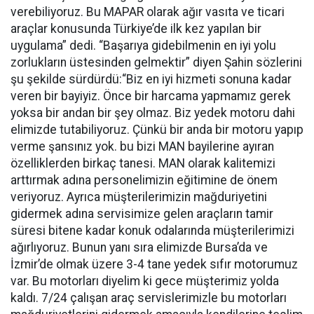
verebiliyoruz. Bu MAPAR olarak ağır vasıta ve ticari
araçlar konusunda Türkiye’de ilk kez yapılan bir
uygulama” dedi. “Başarıya gidebilmenin en iyi yolu
zorlukların üstesinden gelmektir” diyen Şahin sözlerini
şu şekilde sürdürdü:“Biz en iyi hizmeti sonuna kadar
veren bir bayiyiz. Önce bir harcama yapmamız gerek
yoksa bir andan bir şey olmaz. Biz yedek motoru dahi
elimizde tutabiliyoruz. Çünkü bir anda bir motoru yapıp
verme şansınız yok. bu bizi MAN bayilerine ayıran
özelliklerden birkaç tanesi. MAN olarak kalitemizi
arttırmak adına personelimizin eğitimine de önem
veriyoruz. Ayrıca müşterilerimizin mağduriyetini
gidermek adına servisimize gelen araçların tamir
süresi bitene kadar konuk odalarında müşterilerimizi
ağırlıyoruz. Bunun yanı sıra elimizde Bursa’da ve
İzmir’de olmak üzere 3-4 tane yedek sıfır motorumuz
var. Bu motorları diyelim ki gece müşterimiz yolda
kaldı. 7/24 çalışan araç servislerimizle bu motorları