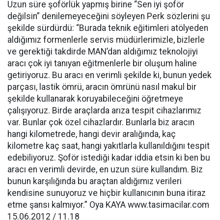
Uzun süre şoförlük yapmış birine “Sen iyi şoför
değilsin” denilemeyeceğini söyleyen Perk sözlerini şu
şekilde sürdürdü: “Burada teknik eğitimleri atölyeden
aldığımız formenlerle servis müdürlerimizle, bizlerle
ve gerektiği takdirde MAN’dan aldığımız teknolojiyi
aracı çok iyi tanıyan eğitmenlerle bir oluşum haline
getiriyoruz. Bu aracı en verimli şekilde ki, bunun yedek
parçası, lastik ömrü, aracın ömrünü nasıl makul bir
şekilde kullanarak koruyabileceğini öğretmeye
çalışıyoruz. Birde araçlarda arıza tespit cihazlarımız
var. Bunlar çok özel cihazlardır. Bunlarla biz aracın
hangi kilometrede, hangi devir aralığında, kaç
kilometre kaç saat, hangi yakıtlarla kullanıldığını tespit
edebiliyoruz. Şoför istediği kadar iddia etsin ki ben bu
aracı en verimli devirde, en uzun süre kullandım. Biz
bunun karşılığında bu araçtan aldığımız verileri
kendisine sunuyoruz ve hiçbir kullanıcının buna itiraz
etme şansı kalmıyor.” Oya KAYA www.tasimacilar.com
15.06.2012 / 11.18