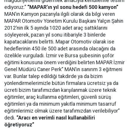
mağduriyetlerini gidermek amacıyla kendilerine teslim
ediyoruz.”
“MAPAR’ın yıl sonu hedefi 500 kamyon”
MAN’ın Kamyon pazarıyla ilgili olarak da bilgi veren
MAPAR Otomotiv Yönetim Kurulu Başkanı Yalçın Şahin
2012’nin ilk 5 ayında 1020 adet araç sattıklarını
söyleyerek, pazarı yıl sonu itibariyle 3 binlerde
kapatacaklarını belirtti. Mapar Otomotiv olarak ise
hedeflerinin 450 ile 500 adet arasında olacağını da
özelikle vurguladı. İzmir ve Bursa şubesinin şoför
eğitimi konusuna önem verdiğini belirten MAPAR İzmir
Genel Müdürü Caner Perk” MAN’ın sanırım 3 eğitmeni
var. Bunlar talep edildiği takdirde ya da bizim
yönlendirmelerimizle bütün firmalara ücretsiz ya da
ücreti bizim tarafımızdan karşılanmak üzere teknik
eğitimler, araç kullanma eğitimleri, güvenli sürüş
eğitimleri ya da minimum yakıtla minimum tasarruf
eğitimlerimiz olmak üzere tarafımızdan verilebiliyor”
dedi.
“Aracı en verimli nasıl kullanabiliri
öğretiyoruz”