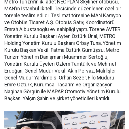
Metro Turizm’in iki adet NEOPLAN Skyliner otobüsü,
MAN’ın İstanbul İkitelli Tesisinde düzenlenen özel bir
törenle teslim edildi. Teslimat törenine MAN Kamyon
ve Otobüs Ticaret A.Ş. Otobüs Satış Koordinatörü
Emrah Albustanoğlu ev sahipliği yaptı. Törene AVTER
Yönetim Kurulu Başkanı Ayten Öztürk Ünal, METRO
Holding Yönetim Kurulu Başkanı Orbay Tuna, Yönetim
Kurulu Başkan Vekili Fatma Öztürk Gümüşsu, Metro
Turizm Yönetim Danışmanı Muammer Sertoğlu,
Yönetim Kurulu Üyeleri Özlem Tamtürk ve Mehmet
Erdoğan, Genel Müdür Vekili Akın Pervaz, Mali İşler
Genel Müdür Yardımcısı Orhan Sezer, Filo Müdürü
Emre Öztürk, Kurumsal Tasarım ve Organizasyon
Nagihan Görgün ile MAPAR Otomotiv Yönetim Kurulu
Başkanı Yalçın Şahin ve şirket yöneticileri katıldı.