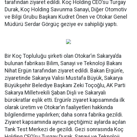
tarafından ziyaret edildi. Koç Holding CEO’su Turgay
Durak, Koç Holding Savunma Sanayi, Diğer Otomotiv
ve Bilgi Grubu Başkanı Kudret Önen ve Otokar Genel
Müdürü Serdar Görgüç geziye ev sahipliği yaptı.
Bir Koç Topluluğu şirketi olan Otokar’ın Sakarya’da
bulunan fabrikası Bilim, Sanayi ve Teknoloji Bakanı
Nihat Ergün tarafından ziyaret edildi. Bakan Ergün’e,
ziyaretinde Sakarya Valisi Mustafa Büyük, Sakarya
Büyükşehir Belediye Başkanı Zeki Toçoğlu, AK Parti
Sakarya Milletvekili Şaban Dişli ve Sakaryalı
bürokratlar eşlik etti. Ergün’e ziyaret kapsamında ilk
olarak üretim ve Otokar’ın faaliyetleri hakkında
bilgilendirme yapılırken; daha sonra fabrika gezildi.
Ziyaret kapsamında ayrıca geçtiğimiz aylarda açılan
Tank Test Merkezi de gezildi. Gezi sonrasında Koç
Holding CEO’su Turgay Durak, Sanayi ve Teknoloji