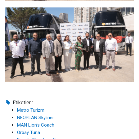
Etiketler :
Metro Turizm
NEOPLAN Skyliner
MAN Lion’s Coach
Orbay Tuna