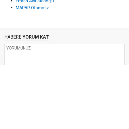
Emrah Albustanoğlu
MAPAR Otomotiv
HABERE
YORUM KAT
UYARI:
Küfür, hakaret, rencide edici cümleler veya imalar, inançlara saldırı
içeren, imla kuralları ile yazılmamış,
Türkçe karakter kullanılmayan ve büyük harflerle yazılmış yorumlar
onaylanmamaktadır.