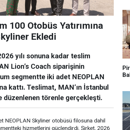
m 100 Otobüs Yatırımına
yliner Ekledi
026 yılı sonuna kadar teslim
N Lion’s Coach siparişinin
Pir
Ba
ium segmentte iki adet NEOPLAN
una kattı. Teslimat, MAN’ın İstanbul
de düzenlenen törenle gerçekleşti.
det NEOPLAN Skyliner otobüsü filosuna dahil
ntteki hizmetlerini güçlendirdi. Şirket, 2026