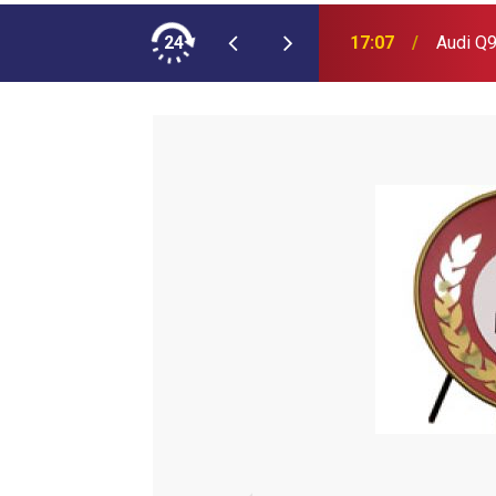
ımına NEOPLAN Skyliner Ekledi
24
17:07
Audi Q9