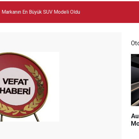
 Markanın En Büyük SUV Modeli Oldu
Ot
Au
Mo