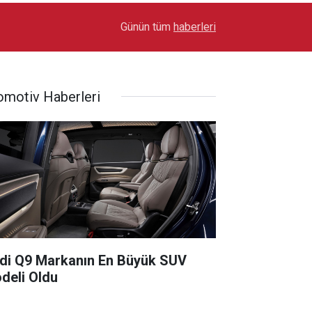
17:03
Toyota Otomotiv Sanayi Türkiye Üretime Ara Ver
Günün tüm
haberleri
omotiv Haberleri
di Q9 Markanın En Büyük SUV
deli Oldu