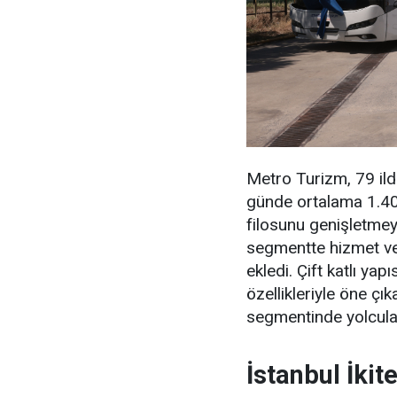
Metro Turizm, 79 ilde
günde ortalama 1.400 
filosunu genişletme
segmentte hizmet ve
ekledi. Çift katlı yapı
özellikleriyle öne ç
segmentinde yolcula
İstanbul İkit