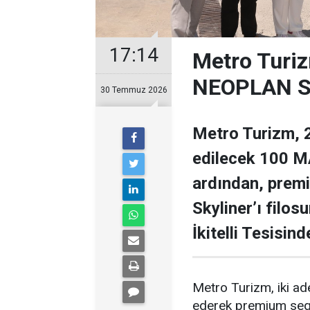
17:14
Metro Turiz
NEOPLAN Sk
30 Temmuz 2026
Metro Turizm, 2
edilecek 100 MA
ardından, prem
Skyliner’ı filos
İkitelli Tesisin
Metro Turizm, iki a
ederek premium segme