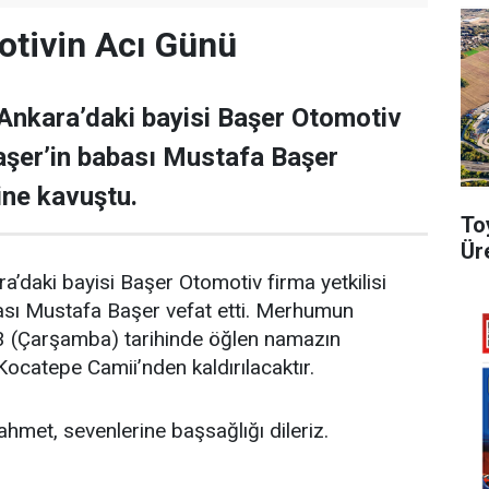
otivin Acı Günü
Ankara’daki bayisi Başer Otomotiv
aşer’in babası Mustafa Başer
ine kavuştu.
To
Ür
a’daki bayisi Başer Otomotiv firma yetkilisi
ası Mustafa Başer vefat etti. Merhumun
 (Çarşamba) tarihinde öğlen namazın
catepe Camii’nden kaldırılacaktır.
hmet, sevenlerine başsağlığı dileriz.