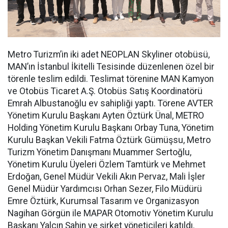
Metro Turizm’in iki adet NEOPLAN Skyliner otobüsü,
MAN’ın İstanbul İkitelli Tesisinde düzenlenen özel bir
törenle teslim edildi. Teslimat törenine MAN Kamyon
ve Otobüs Ticaret A.Ş. Otobüs Satış Koordinatörü
Emrah Albustanoğlu ev sahipliği yaptı. Törene AVTER
Yönetim Kurulu Başkanı Ayten Öztürk Ünal, METRO
Holding Yönetim Kurulu Başkanı Orbay Tuna, Yönetim
Kurulu Başkan Vekili Fatma Öztürk Gümüşsu, Metro
Turizm Yönetim Danışmanı Muammer Sertoğlu,
Yönetim Kurulu Üyeleri Özlem Tamtürk ve Mehmet
Erdoğan, Genel Müdür Vekili Akın Pervaz, Mali İşler
Genel Müdür Yardımcısı Orhan Sezer, Filo Müdürü
Emre Öztürk, Kurumsal Tasarım ve Organizasyon
Nagihan Görgün ile MAPAR Otomotiv Yönetim Kurulu
Başkanı Yalçın Şahin ve şirket yöneticileri katıldı.