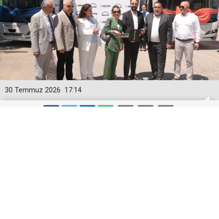
30 Temmuz 2026
17:14
Metro Turizm 100 Otobüs Yatırımına
NEOPLAN Skyliner Ekledi
Metro Turizm, 2026 yılı sonuna kadar teslim
edilecek 100 MAN Lion’s Coach siparişinin