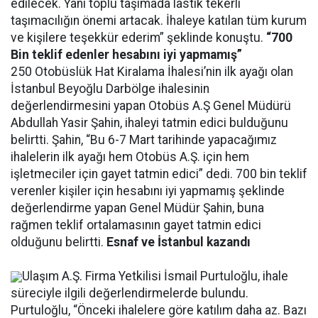
edilecek. Yani toplu taşımada lastik tekerli
taşımacılığın önemi artacak. İhaleye katılan tüm kurum
ve kişilere teşekkür ederim” şeklinde konuştu.
“700
Bin teklif edenler hesabını iyi yapmamış”
250 Otobüslük Hat Kiralama İhalesi’nin ilk ayağı olan
İstanbul Beyoğlu Darbölge ihalesinin
değerlendirmesini yapan Otobüs A.Ş Genel Müdürü
Abdullah Yasir Şahin, ihaleyi tatmin edici bulduğunu
belirtti. Şahin, “Bu 6-7 Mart tarihinde yapacağımız
ihalelerin ilk ayağı hem Otobüs A.Ş. için hem
işletmeciler için gayet tatmin edici” dedi. 700 bin teklif
verenler kişiler için hesabını iyi yapmamış şeklinde
değerlendirme yapan Genel Müdür Şahin, buna
rağmen teklif ortalamasının gayet tatmin edici
olduğunu belirtti.
Esnaf ve İstanbul kazandı
Ulaşım A.Ş. Firma Yetkilisi İsmail Purtuloğlu, ihale
süreciyle ilgili değerlendirmelerde bulundu.
Purtuloğlu, “Önceki ihalelere göre katılım daha az. Bazı