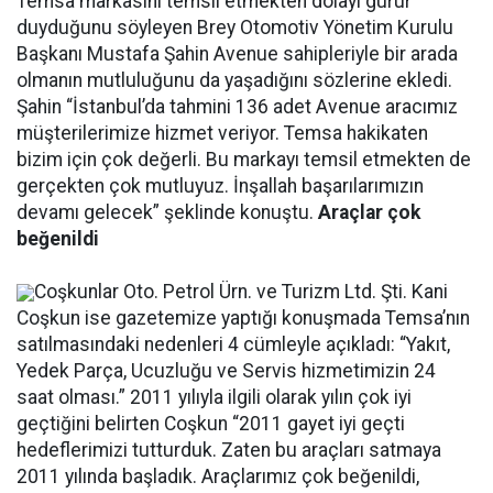
Temsa markasını temsil etmekten dolayı gurur
duyduğunu söyleyen Brey Otomotiv Yönetim Kurulu
Başkanı Mustafa Şahin Avenue sahipleriyle bir arada
olmanın mutluluğunu da yaşadığını sözlerine ekledi.
Şahin “İstanbul’da tahmini 136 adet Avenue aracımız
müşterilerimize hizmet veriyor. Temsa hakikaten
bizim için çok değerli. Bu markayı temsil etmekten de
gerçekten çok mutluyuz. İnşallah başarılarımızın
devamı gelecek” şeklinde konuştu.
Araçlar çok
beğenildi
Coşkunlar Oto. Petrol Ürn. ve Turizm Ltd. Şti. Kani
Coşkun ise gazetemize yaptığı konuşmada Temsa’nın
satılmasındaki nedenleri 4 cümleyle açıkladı: “Yakıt,
Yedek Parça, Ucuzluğu ve Servis hizmetimizin 24
saat olması.” 2011 yılıyla ilgili olarak yılın çok iyi
geçtiğini belirten Coşkun “2011 gayet iyi geçti
hedeflerimizi tutturduk. Zaten bu araçları satmaya
2011 yılında başladık. Araçlarımız çok beğenildi,