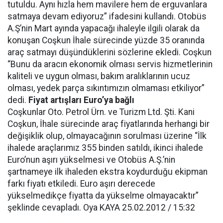
tutuldu. Aynı hızla hem mavilere hem de erguvanlara
satmaya devam ediyoruz” ifadesini kullandı. Otobüs
A.Ş’nin Mart ayında yapacağı ihaleyle ilgili olarak da
konuşan Coşkun İhale sürecinde yüzde 35 oranında
araç satmayı düşündüklerini sözlerine ekledi. Coşkun
“Bunu da aracın ekonomik olması servis hizmetlerinin
kaliteli ve uygun olması, bakım aralıklarının ucuz
olması, yedek parça sıkıntımızın olmaması etkiliyor”
dedi.
Fiyat artışları Euro’ya bağlı
Coşkunlar Oto. Petrol Ürn. ve Turizm Ltd. Şti. Kani
Coşkun, İhale sürecinde araç fiyatlarında herhangi bir
değişiklik olup, olmayacağının sorulması üzerine “İlk
ihalede araçlarımız 355 binden satıldı, ikinci ihalede
Euro’nun aşırı yükselmesi ve Otobüs A.Ş.’nin
şartnameye ilk ihaleden ekstra koydurduğu ekipman
farkı fiyatı etkiledi. Euro aşırı derecede
yükselmedikçe fiyatta da yükselme olmayacaktır”
şeklinde cevapladı. Oya KAYA 25.02.2012 / 15:32