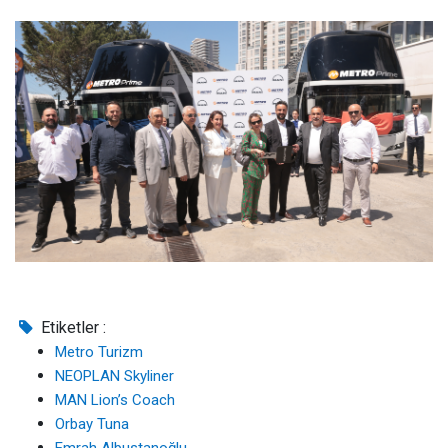
Etiketler :
Metro Turizm
NEOPLAN Skyliner
MAN Lion’s Coach
Orbay Tuna
Emrah Albustanoğlu