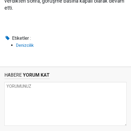
verdikten sonra, görüşme basına kapalı olarak devam
etti.
Etiketler :
Denizcilik
HABERE
YORUM KAT