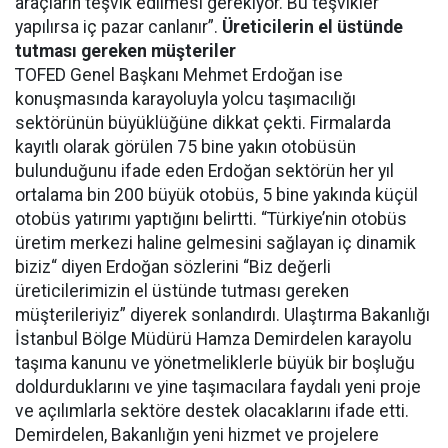
araçların teşvik edilmesi gerekiyor. Bu teşvikler
yapılırsa iç pazar canlanır”.
Üreticilerin el üstünde
tutması gereken müşteriler
TOFED Genel Başkanı Mehmet Erdoğan ise
konuşmasında karayoluyla yolcu taşımacılığı
sektörünün büyüklüğüne dikkat çekti. Firmalarda
kayıtlı olarak görülen 75 bine yakın otobüsün
bulunduğunu ifade eden Erdoğan sektörün her yıl
ortalama bin 200 büyük otobüs, 5 bine yakında küçül
otobüs yatırımı yaptığını belirtti. “Türkiye’nin otobüs
üretim merkezi haline gelmesini sağlayan iç dinamik
biziz“ diyen Erdoğan sözlerini “Biz değerli
üreticilerimizin el üstünde tutması gereken
müşterileriyiz” diyerek sonlandırdı. Ulaştırma Bakanlığı
İstanbul Bölge Müdürü Hamza Demirdelen karayolu
taşıma kanunu ve yönetmeliklerle büyük bir boşluğu
doldurduklarını ve yine taşımacılara faydalı yeni proje
ve açılımlarla sektöre destek olacaklarını ifade etti.
Demirdelen, Bakanlığın yeni hizmet ve projelere