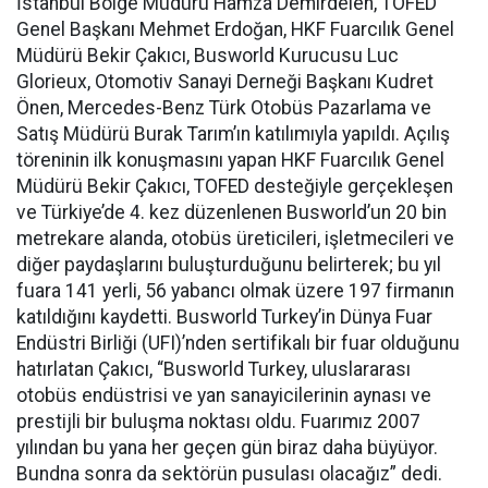
İstanbul Bölge Müdürü Hamza Demirdelen, TOFED
Genel Başkanı Mehmet Erdoğan, HKF Fuarcılık Genel
Müdürü Bekir Çakıcı, Busworld Kurucusu Luc
Glorieux, Otomotiv Sanayi Derneği Başkanı Kudret
Önen, Mercedes-Benz Türk Otobüs Pazarlama ve
Satış Müdürü Burak Tarım’ın katılımıyla yapıldı. Açılış
töreninin ilk konuşmasını yapan HKF Fuarcılık Genel
Müdürü Bekir Çakıcı, TOFED desteğiyle gerçekleşen
ve Türkiye’de 4. kez düzenlenen Busworld’un 20 bin
metrekare alanda, otobüs üreticileri, işletmecileri ve
diğer paydaşlarını buluşturduğunu belirterek; bu yıl
fuara 141 yerli, 56 yabancı olmak üzere 197 firmanın
katıldığını kaydetti. Busworld Turkey’in Dünya Fuar
Endüstri Birliği (UFI)’nden sertifikalı bir fuar olduğunu
hatırlatan Çakıcı, “Busworld Turkey, uluslararası
otobüs endüstrisi ve yan sanayicilerinin aynası ve
prestijli bir buluşma noktası oldu. Fuarımız 2007
yılından bu yana her geçen gün biraz daha büyüyor.
Bundna sonra da sektörün pusulası olacağız” dedi.