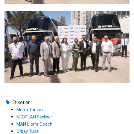
Etiketler :
Metro Turizm
NEOPLAN Skyliner
MAN Lion’s Coach
Orbay Tuna