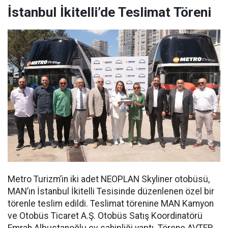
İstanbul İkitelli’de Teslimat Töreni
Metro Turizm’in iki adet NEOPLAN Skyliner otobüsü,
MAN’ın İstanbul İkitelli Tesisinde düzenlenen özel bir
törenle teslim edildi. Teslimat törenine MAN Kamyon
ve Otobüs Ticaret A.Ş. Otobüs Satış Koordinatörü
Emrah Albustanoğlu ev sahipliği yaptı. Törene AVTER