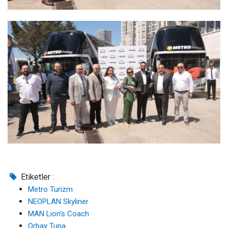
Etiketler :
Metro Turizm
NEOPLAN Skyliner
MAN Lion’s Coach
Orbay Tuna