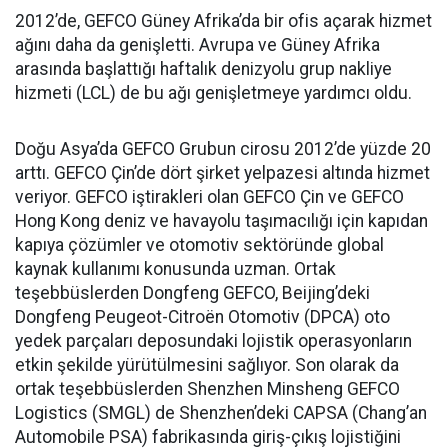
2012’de, GEFCO Güney Afrika’da bir ofis açarak hizmet
ağını daha da genişletti. Avrupa ve Güney Afrika
arasında başlattığı haftalık denizyolu grup nakliye
hizmeti (LCL) de bu ağı genişletmeye yardımcı oldu.
Doğu Asya’da GEFCO Grubun cirosu 2012’de yüzde 20
arttı. GEFCO Çin’de dört şirket yelpazesi altında hizmet
veriyor. GEFCO iştirakleri olan GEFCO Çin ve GEFCO
Hong Kong deniz ve havayolu taşımacılığı için kapıdan
kapıya çözümler ve otomotiv sektöründe global
kaynak kullanımı konusunda uzman. Ortak
teşebbüslerden Dongfeng GEFCO, Beijing’deki
Dongfeng Peugeot-Citroën Otomotiv (DPCA) oto
yedek parçaları deposundaki lojistik operasyonların
etkin şekilde yürütülmesini sağlıyor. Son olarak da
ortak teşebbüslerden Shenzhen Minsheng GEFCO
Logistics (SMGL) de Shenzhen’deki CAPSA (Chang’an
Automobile PSA) fabrikasında giriş-çıkış lojistiğini