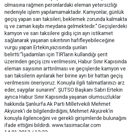
olmasına rağmen peronlardaki eleman yetersizliği
nedeniyle işlem yapılamamaktadır. Kamyonlar, günlük
geçiş yapan sarı taksileri, beklemek zorunda kalmakta
iş ve zaman kaybı meydana gelmektedir.’’ Geçişlerdeki
kamyon ve sarı taksilere gidiş için ayrı istikamet
sağlanarak yaşanan sıkıntının hafifleyebileceğine
vurgu yapan Ertekin,yazısında şunları
belirtti:’’İşadamları için TIR’ların kullandığı şerit
üzerinden geçiş izni verilmesini, Habur Sınır Kapısında
eleman sayısının arttırılması ve geçişlerde kamyon ve
sarı taksilerin ayrılarak her birine ayrı bir hattan geçiş
verilmesini öneriyoruz. Konuyla ilgili talimatlarınızı arz
eder, saygılar sunarım”. ŞUTSO Başkanı Sabri Ertekin
ayrıca Habur Sınır Kapısında yaşanan olumsuzluklar
hakkında Şanlıurfa Ak Parti Milletvekili Mehmet
Akyürek’i de bilgilendirdiğini, Mehmet Akyürek’in
konuyla ilgilenceğini ve gerekli girişimlerde bulunağını
ifade ettiğini bildirdi. www.tasimacilar.com