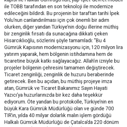
ile TOBB tarafından en son teknoloji ile modernize
edileceğini bildirdi. Bu projenin bir taraftan tarihi İpek
Yolu’nun canlandırılması için çok önemli bir adım
olurken, diğer yandan Türkiye’nin doğu illerine müthiş
bir zenginlik fırsatı da sunacağına dikkati çeken
Hisarcıklıoğlu, sözlerini şöyle tamamladı: ”Bu 4
Gümrük Kapısının modernizasyonu için, 120 milyon lira
yatırım yaparak, hem bölgenin istihdamına hem de
ticaretine büyük katkı sağlayacağız. Allah’ın izniyle bu
projeler bölgenin çehresini tamamen değiştirecek.
Ticaret zenginliği, zenginlik de huzuru beraberinde
getirecek. Ben bu açıdan, bu müthiş projeye imza
atan, Gümrük ve Ticaret Bakanımız Sayın Hayati
Yazıcı’ya huzurlarınızda bir kez daha teşekkür
ediyorum. Öte yandan bu protokolle, Türkiye’nin en
büyük Kara Gümrük Müdürlüğü olan ve günde 700
TIR’ın, yılda 40 milyar dolarlık malın işlem gördüğü
Halkalı Gümrük Müdürlüğü de Çatalca’da 220 dönüm