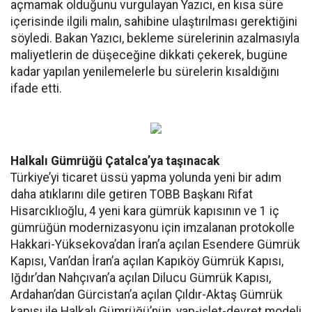
açmamak olduğunu vurgulayan Yazıcı, en kısa süre
içerisinde ilgili malın, sahibine ulaştırılması gerektiğini
söyledi. Bakan Yazıcı, bekleme sürelerinin azalmasıyla
maliyetlerin de düşeceğine dikkati çekerek, bugüne
kadar yapılan yenilemelerle bu sürelerin kısaldığını
ifade etti.
Halkalı Gümrüğü Çatalca’ya taşınacak
Türkiye’yi ticaret üssü yapma yolunda yeni bir adım
daha atıklarını dile getiren TOBB Başkanı Rifat
Hisarcıklıoğlu, 4 yeni kara gümrük kapısının ve 1 iç
gümrüğün modernizasyonu için imzalanan protokolle
Hakkari-Yüksekova’dan İran’a açılan Esendere Gümrük
Kapısı, Van’dan İran’a açılan Kapıköy Gümrük Kapısı,
Iğdır’dan Nahçıvan’a açılan Dilucu Gümrük Kapısı,
Ardahan’dan Gürcistan’a açılan Çıldır-Aktaş Gümrük
kapısı ile Halkalı Gümrüğü’nün, yap-işlet-devret modeli