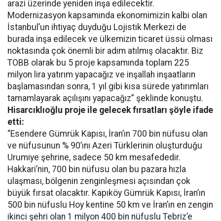
arazi üzerinde yeniden inşa edilecektir.
Modernizasyon kapsamında ekonomimizin kalbi olan
İstanbul’un ihtiyaç duyduğu Lojistik Merkezi de
burada inşa edilecek ve ülkemizin ticaret üssü olması
noktasında çok önemli bir adım atılmış olacaktır. Biz
TOBB olarak bu 5 proje kapsamında toplam 225
milyon lira yatırım yapacağız ve inşallah inşaatların
başlamasından sonra, 1 yıl gibi kısa sürede yatırımları
tamamlayarak açılışını yapacağız” şeklinde konuştu.
Hisarcıklıoğlu proje ile gelecek fırsatları şöyle ifade
etti:
“Esendere Gümrük Kapısı, İran’ın 700 bin nüfusu olan
ve nüfusunun % 90’ını Azeri Türklerinin oluşturduğu
Urumiye şehrine, sadece 50 km mesafededir.
Hakkari’nin, 700 bin nüfusu olan bu pazara hızla
ulaşması, bölgenin zenginleşmesi açısından çok
büyük fırsat olacaktır. Kapıköy Gümrük Kapısı, İran’ın
500 bin nüfuslu Hoy kentine 50 km ve İran’ın en zengin
ikinci şehri olan 1 milyon 400 bin nüfuslu Tebriz’e