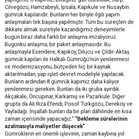
Cilvegözü, Hamzabeyli, İpsala, Kapıkule ve Nusaybin
gümrük kapılarıdır. Bunların her biriyle ilgili yapım
anlaşmaları tek başına yapılmıştır. Tüm bu süreçleri de
dikkate almak suretiyle kazandığımız deneyimlerle
bugün biraz daha farklı bir anlaşma imzalıyoruz.
Bugünkü anlaşma, bir paket anlaşmasıdır. Bu
anlaşmayla Esendere, Kapıköy, Dilucu ve Çıldır-Aktaş
gümrük kapıları ile Halkalı Gümrüğü’nün yenilenmesi
ve modernizasyonu, bütçeden hiç bir kaynak
aktarılmadan, yap-işlet-devret modeliyle yapılacak.
Bunların ardından 8 gümrük kapımız daha kalıyor
yenilenmesi gereken. Bunları da iki gruba ayırdık.
Akçakale, Öncüpınar, Karkamış ve Pazarkule. Diğer
grupta da Ali Rıza Efendi, Posof Türkgözü, Dereköy ve
Yayladağı. İnşallah bunları da bir plan dâhilinde en kısa
zaman içerisinde yapacağız.”
“Bekleme sürelerinin
azalmasıyla maliyetler düşecek”
Gümrüklerin en önemli işlevinin, zaman kaybına yol