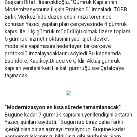
Başkanı Rifat Hisarcıklıoğlu, ”Gümrük Kapılarının
Modernizasyonuna İlişkin Protokolü” imzaladı. TOBB
Birlik Merkezi’nde düzenlenen imza töreninde
konuşan Yazıcı, yapılan plan çerçevesinde 4 gümrük
kapısı ile 1 iç gümrük müdürlüğü olmak üzere toplam
5 gümrük hizmet noktasının yap-işlet-devret
modeliyle yapılmasını hedefleyen bir çerçeve
protokolü imzalayacaklarını söyledi.Bu kapsamda
Esendere, Kapıköy, Dilucu ve Çıldır-Aktaş gümrük
kapıları yenilenirken Halkalı gümrüğü ise Çatalca’ya
taşınacak.
“Modernizasyon en kısa sürede tamamlanacak”
Bugüne kadar 7 gümrük kapısının yenilendiğini aktaran
Yazıcı, şunları kaydetti: ”Bugün ise biraz daha farklı
içeriği olan bir anlaşmayı imzalıyoruz. Bugüne kadar
yaptığımız 8 kapımız, bildiğiniz gibi Gürbulak, Sarp,