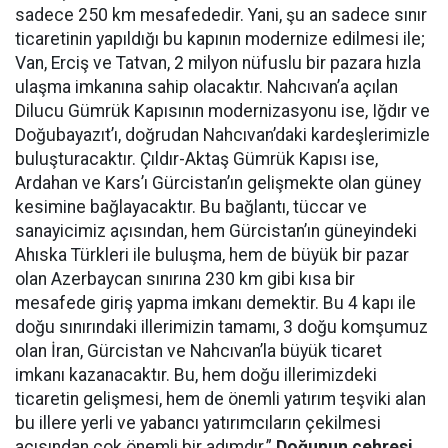
sadece 250 km mesafededir. Yani, şu an sadece sınır
ticaretinin yapıldığı bu kapının modernize edilmesi ile;
Van, Erciş ve Tatvan, 2 milyon nüfuslu bir pazara hızla
ulaşma imkanına sahip olacaktır. Nahcıvan’a açılan
Dilucu Gümrük Kapısının modernizasyonu ise, Iğdır ve
Doğubayazıt’ı, doğrudan Nahcıvan’daki kardeşlerimizle
buluşturacaktır. Çıldır-Aktaş Gümrük Kapısı ise,
Ardahan ve Kars’ı Gürcistan’ın gelişmekte olan güney
kesimine bağlayacaktır. Bu bağlantı, tüccar ve
sanayicimiz açısından, hem Gürcistan’ın güneyindeki
Ahıska Türkleri ile buluşma, hem de büyük bir pazar
olan Azerbaycan sınırına 230 km gibi kısa bir
mesafede giriş yapma imkanı demektir. Bu 4 kapı ile
doğu sınırındaki illerimizin tamamı, 3 doğu komşumuz
olan İran, Gürcistan ve Nahcıvan’la büyük ticaret
imkanı kazanacaktır. Bu, hem doğu illerimizdeki
ticaretin gelişmesi, hem de önemli yatırım teşviki alan
bu illere yerli ve yabancı yatırımcıların çekilmesi
açısından çok önemli bir adımdır.”
Doğunun çehresi