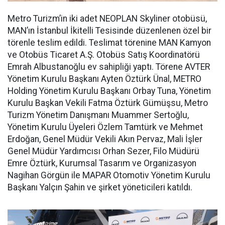
Metro Turizm’in iki adet NEOPLAN Skyliner otobüsü,
MAN’ın İstanbul İkitelli Tesisinde düzenlenen özel bir
törenle teslim edildi. Teslimat törenine MAN Kamyon
ve Otobüs Ticaret A.Ş. Otobüs Satış Koordinatörü
Emrah Albustanoğlu ev sahipliği yaptı. Törene AVTER
Yönetim Kurulu Başkanı Ayten Öztürk Ünal, METRO
Holding Yönetim Kurulu Başkanı Orbay Tuna, Yönetim
Kurulu Başkan Vekili Fatma Öztürk Gümüşsu, Metro
Turizm Yönetim Danışmanı Muammer Sertoğlu,
Yönetim Kurulu Üyeleri Özlem Tamtürk ve Mehmet
Erdoğan, Genel Müdür Vekili Akın Pervaz, Mali İşler
Genel Müdür Yardımcısı Orhan Sezer, Filo Müdürü
Emre Öztürk, Kurumsal Tasarım ve Organizasyon
Nagihan Görgün ile MAPAR Otomotiv Yönetim Kurulu
Başkanı Yalçın Şahin ve şirket yöneticileri katıldı.